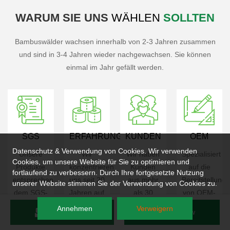
WARUM
SIE UNS
WÄHLEN
SOLLTEN
Bambuswälder wachsen innerhalb von 2-3 Jahren zusammen
und sind in 3-4 Jahren wieder nachgewachsen. Sie können
einmal im Jahr gefällt werden.
SGS
ERFAHRUNG
KUNDEN
OEM
Datenschutz & Verwendung von Cookies. Wir verwenden
Unsere
Wir
Wir haben
Spezialisiert
Cookies, um unsere Website für Sie zu optimieren und
Produkte
konzentrieren
Kunden
auf die
fortlaufend zu verbessern. Durch Ihre fortgesetzte Nutzung
entsprechen
uns seit 20
aus mehr
Bereitstellung
unserer Website stimmen Sie der Verwendung von Cookies zu.
dem SGS-
Jahren auf
als 30
von OEM-
Standard.
die
Ländern
Verarbeitungs
Annehmen
Verweigern
Send Inquiry
Chat Now
Gewebeproduktion.
betreut.
für