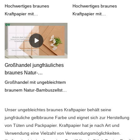
Rollenverpackungspapier
dunkelbraunem
Hochwertiges braunes
Hochwertiges braunes
40 g/m² bis 350 g/m² |
Geschenkpapier aus China
Kraftpapier mit
Kraftpapier mit
Qingya-Papier
| Qinagya-Papier
konkurrenzfähigem
konkurrenzfähigem
Preis.Lebensmittelqualität oder
Preis.Lebensmittelqualität oder
Nicht-
Nicht-
Lebensmittelqualität.Bambus-
Lebensmittelqualität.Kraftpapier
Kraftpapier oder -pappe
oder Pappe (Karton) für
(Karton) für verschiedene
verschiedene
Großhandel jungfräuliches
Verpackungsanwendungen.100
Verpackungsanwendungen.100
braunes Natur-
% reiner Bambuszellstoff oder
% reiner Bambuszellstoff oder
Bambuszellstoff-Kraftpapier
Großhandel mit ungebleichtem
recycelter Zellstoff für
recycelter Zellstoff für
für Verpackungs- und
braunem Natur-Bambuszellstoff
Kraftpapier.Kostenloser
Kraftpapier.Kostenloser
Verpackungshersteller aus
aus reinem Kraftpapier zum
OEM/ODM-Service.Niedriges
OEM/ODM-Service.Niedriges
China
Verpacken und Einwickeln. Im
MOQ und schnelle Antwort.
MOQ und schnelle Antwort.
Unser ungebleichtes braunes Kraftpapier behält seine
Vergleich zu ähnlichen
jungfräuliche gelbbraune Farbe und eignet sich zur Herstellung
Produkten auf dem Markt hat
von Tüten und Packpapier. Kraftpapier hat je nach Art und
es unvergleichliche
Verwendung eine Vielzahl von Verwendungsmöglichkeiten.
herausragende Vorteile in