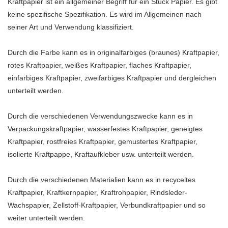
Kraftpapier ist ein allgemeiner Begriff für ein Stück Papier. Es gibt
Bezug auf Leistung, Qualität,
keine spezifische Spezifikation. Es wird im Allgemeinen nach
Aussehen usw. und genießt
seiner Art und Verwendung klassifiziert.
einen guten Ruf auf dem Markt.
Qingya-Papier fasst die Mängel
Durch die Farbe kann es in originalfarbiges (braunes) Kraftpapier,
vergangener Produkte
rotes Kraftpapier, weißes Kraftpapier, flaches Kraftpapier,
zusammen und verbessert sie
einfarbiges Kraftpapier, zweifarbiges Kraftpapier und dergleichen
kontinuierlich. Die
unterteilt werden.
Spezifikationen des
Großhandels-Jungfrau-
Durch die verschiedenen Verwendungszwecke kann es in
Kraftpapiers aus ungebleichtem
Verpackungskraftpapier, wasserfestes Kraftpapier, geneigtes
braunem Natur-
Kraftpapier, rostfreies Kraftpapier, gemustertes Kraftpapier,
Bambuszellstoff-
isolierte Kraftpappe, Kraftaufkleber usw. unterteilt werden.
Handwerkspapier zum
Verpacken und Einwickeln
Durch die verschiedenen Materialien kann es in recyceltes
können an Ihre Bedürfnisse
Kraftpapier, Kraftkernpapier, Kraftrohpapier, Rindsleder-
angepasst werden.Unser
Wachspapier, Zellstoff-Kraftpapier, Verbundkraftpapier und so
ungebleichtes braunes
weiter unterteilt werden.
Bambus-Kraftpapier aus