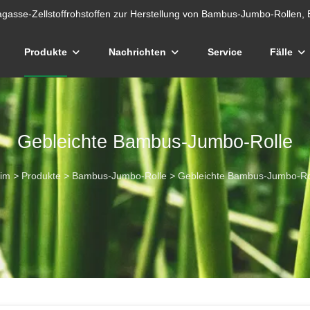
gasse-Zellstoffrohstoffen zur Herstellung von Bambus-Jumbo-Rollen, 
Produkte
Nachrichten
Service
Fälle
Gebleichte Bambus-Jumbo-Rolle
im
>
Produkte
>
Bambus-Jumbo-Rolle
>
Gebleichte Bambus-Jumbo-Ro