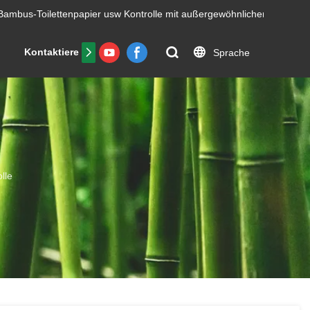
Bambus-Toilettenpapier usw
Kontrolle mit außergewöhnlicher Effizienz.
Kontaktiere uns
FAQs
Zertifikat
Sprache
lle