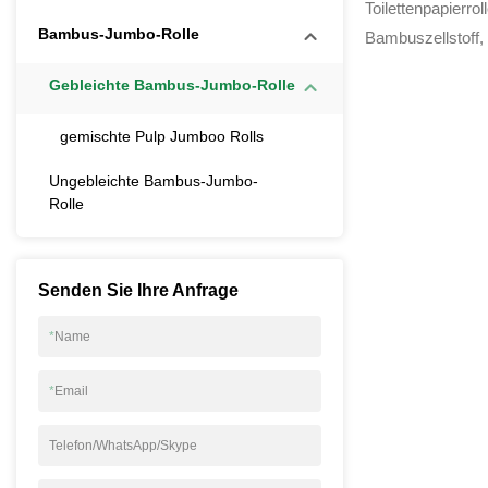
Bambuszellst
Toilettenpapierro
Papier
Bambus-Jumbo-Rolle
Bambuszellstoff,
natürlichem Bambu
Gebleichte Bambus-Jumbo-Rolle
Umwelt zu schüt
Rohstoff verwen
​gemischte Pulp Jumboo Rolls
gefällt. Es extrah
Ungebleichte Bambus-Jumbo-
und enthält im P
Rolle
schädlichen Zusä
Vorteile des Produ
und antibakteriell.
Senden Sie Ihre Anfrage
Lebensmittelquali
*
Name
*
Email
Telefon/WhatsApp/Skype