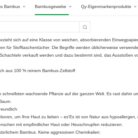
aus Bambus
Bambusgewebe
Qy-Eigenmarkenprodukte
ieht sich auf eine Klasse von weichen, absorbierenden Einwegpapieren
en für Stofftaschentücher. Die Begriffe werden üblicherweise verwende
 Schachteln verkauft werden und dazu bestimmt sind, das Ausstoßen v
ch aus 100 % reinem Bambus-Zellstoff
 schnellsten wachsende Pflanze auf der ganzen Welt. Es rast dahin und
 Baum.
reundlich:
ren, um Ihre Haut zu lieben – es'Es ist von Natur aus hypoallergen, m
nschen mit empfindlicher Haut oder Heuschnupfen reduzieren.
natürlichem Bambus. Keine aggressiven Chemikalien: