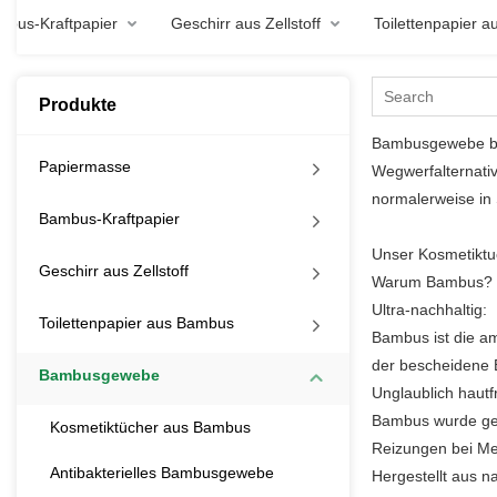
mbus-Kraftpapier
Geschirr aus Zellstoff
Toilettenpapier 
Produkte
Bambusgewebe bez
Papiermasse
Wegwerfalternativ
normalerweise in
Bambus-Kraftpapier
Unser Kosmetiktu
Geschirr aus Zellstoff
Warum Bambus?
Ultra-nachhaltig:
Toilettenpapier aus Bambus
Bambus ist die am
der bescheidene
Bambusgewebe
Unglaublich hautf
Bambus wurde gebo
Kosmetiktücher aus Bambus
Reizungen bei Me
Antibakterielles Bambusgewebe
Hergestellt aus 