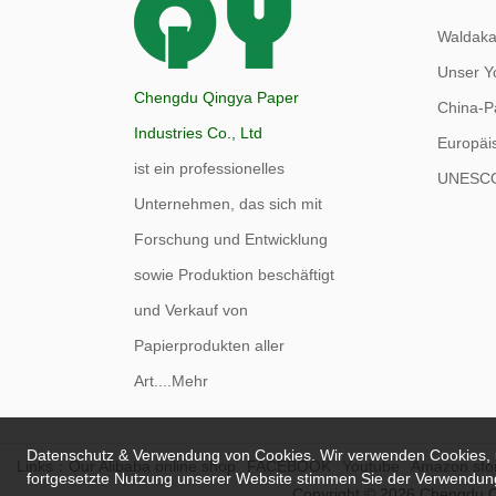
Waldak
Unser Y
Chengdu Qingya Paper
China-P
Industries Co., Ltd
Europäi
ist ein professionelles
UNESC
Unternehmen, das sich mit
Forschung und Entwicklung
sowie Produktion beschäftigt
und Verkauf von
Papierprodukten aller
Art....
Mehr
Datenschutz & Verwendung von Cookies. Wir verwenden Cookies, um
Links：
Our Alibaba online shop
FACEBOOK
Youtube
Amazon sto
fortgesetzte Nutzung unserer Website stimmen Sie der Verwendun
Copyright © 2026 Chengdu Qi