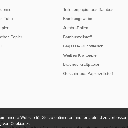
ademie
Toilettenpapier aus Bambus
ouTube
Bambusgewebe
apier
Jumbo-Rollen
sches Papier
Bambuszellstoff
O
Bagasse-Fruchtfleisch
Weißes Kraftpapier
Braunes Kraftpapier
Geschirr aus Papierzellstoff
 unsere Website für Sie zu optimieren und fortlaufend zu verbessern
re
g von Cookies zu.
ngya Paper Industries Co., Ltd. - www.qyelegantpaper.com All Rights