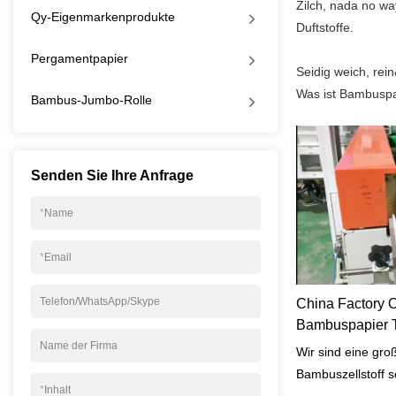
Zilch, nada no wa
Qy-Eigenmarkenprodukte
Duftstoffe.
Pergamentpapier
Seidig weich, rei
Was ist Bambuspap
Bambus-Jumbo-Rolle
Senden Sie Ihre Anfrage
*
Name
*
Email
Telefon/WhatsApp/Skype
China Factory 
Bambuspapier T
Name der Firma
Wir sind eine groß
Bambuszellstoff 
*
Inhalt