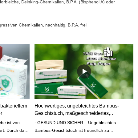
orbleiche, Deinking-Chemikalien, B.P.A. (Bisphenol A) oder
ressiven Chemikalien, nachhaltig, B.P.A. frei
ibakteriellem
Hochwertiges, ungebleichtes Bambus-
r
Gesichtstuch, maßgeschneidertes,
biologisch abbaubares Kosmetiktuch
be ist von
· GESUND UND SICHER – Ungebleichtes
rt. Durch das
Bambus-Gesichtstuch ist freundlich zu