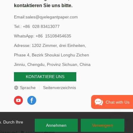
Ihren Rucksack für draußen stecken.
kontaktieren Sie uns bitte.
Email:
sales@qyelegantpaper.com
Tel.: +86 028 83413077
WhatsApp: +86 15108454635
Adresse: 1202 Zimmer, drei Einheiten,
Phase 4, Bezirk Shoukai Longhu Zichen
Jinniu, Chengdu, Provinz Sichuan, China
KONTAKTIERE UNS
Sprache
Seitenverzeichnis
Chat with Us
. Durch Ihre
Annehmen
Verweigern
 Reserved.
Design