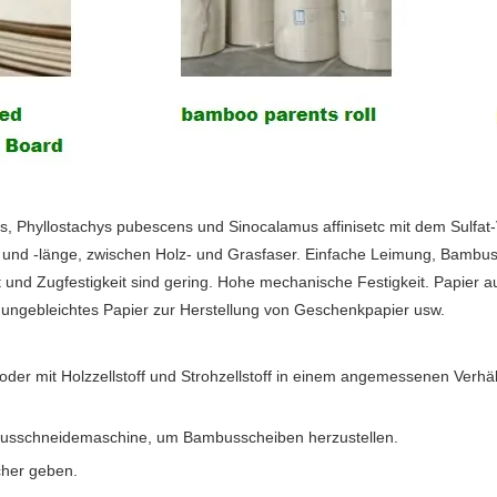
bus, Phyllostachys pubescens und Sinocalamus affinisetc mit dem Sulf
und -länge, zwischen Holz- und Grasfaser. Einfache Leimung, Bambuszell
gkeit und Zugfestigkeit sind gering. Hohe mechanische Festigkeit. Papier 
, ungebleichtes Papier zur Herstellung von Geschenkpapier usw.
n oder mit Holzzellstoff und Strohzellstoff in einem angemessenen Verh
busschneidemaschine, um Bambusscheiben herzustellen.
her geben.