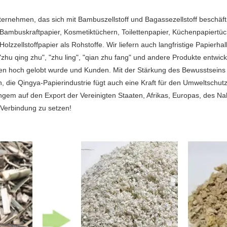
Unternehmen, das sich mit Bambuszellstoff und Bagassezellstoff besc
Bambuskraftpapier, Kosmetiktüchern, Toilettenpapier, Küchenpapiertüc
olzzellstoffpapier als Rohstoffe. Wir liefern auch langfristige Papierh
 qing zhu", "zhu ling", "qian zhu fang" und andere Produkte entwickel
 Agenten hoch gelobt wurde und Kunden. Mit der Stärkung des Bewusstse
 die Qingya-Papierindustrie fügt auch eine Kraft für den Umweltschutz h
langem auf den Export der Vereinigten Staaten, Afrikas, Europas, des 
 Verbindung zu setzen!