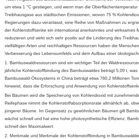
um etwa 1 °C gestiegen, und wenn man die Oberflächentemperatur wei
Treibhausgase aus städtischen Emissionen, wovon 75 % Kohlendioxi
Regierungen dazu veranlasst, eine Reihe von Maßnahmen zu ergreif
der Kohlenstoffsenke ein international anerkanntes und wirksames M
reduzieren und wirkt sich sehr positiv auf die Linderung des Treib
vielfältigen Arten und reichhaltigen Ressourcen haben die Menschen
Verbesserung des Lebensumfelds und dem Aufbau einer ökologisch
1. Bambuswaldressourcen sind ein wichtiger Teil der Waldressource
jährliche Kohlenstoffbindung des Bambuswaldes beträgt 5,09 t, was
Bambuswald-Ökosystems in China beträgt etwa 780,2 Millionen Tonn
hinweist, dass die Erforschung und Anwendung von Kohlenstoffsen
Bei Bäumen wird die Speicherung von Kohlendioxid mit zunehmendem 
Reifephase nimmt die Kohlenstoffabsorptionsrate allmählich ab, ob
jüngerer Bäume. Im Gegensatz zu gewöhnlichen Bäumen gilt Bambus
wächst schnell und hat eine hohe photosynthetische Effizienz. Bambu
schnell den Maximalwert.
2. Merkmale und Merkmale der Kohlenstoffbindung in Bambuswälde