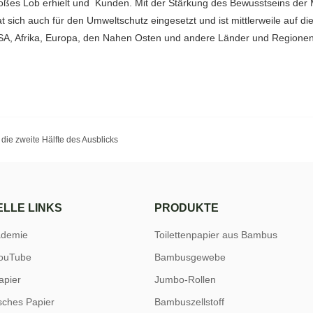
n großes Lob erhielt und Kunden. Mit der Stärkung des Bewusstseins d
 sich auch für den Umweltschutz eingesetzt und ist mittlerweile auf di
 USA, Afrika, Europa, den Nahen Osten und andere Länder und Regione
 die zweite Hälfte des Ausblicks
LLE LINKS
PRODUKTE
ademie
Toilettenpapier aus Bambus
ouTube
Bambusgewebe
apier
Jumbo-Rollen
sches Papier
Bambuszellstoff