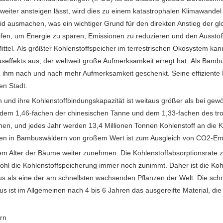
ter ansteigen lässt, wird dies zu einem katastrophalen Klimawandel f
d ausmachen, was ein wichtiger Grund für den direkten Anstieg der g
en, um Energie zu sparen, Emissionen zu reduzieren und den Ausstoß v
ittel. Als größter Kohlenstoffspeicher im terrestrischen Ökosystem ka
hauseffekts aus, der weltweit große Aufmerksamkeit erregt hat. Als Ba
 ihm nach und nach mehr Aufmerksamkeit geschenkt. Seine effiziente Ko
en Stadt.
n und ihre Kohlenstoffbindungskapazität ist weitaus größer als bei 
 dem 1,46-fachen der chinesischen Tanne und dem 1,33-fachen des tro
en, und jedes Jahr werden 13,4 Millionen Tonnen Kohlenstoff an die
ken in Bambuswäldern von großem Wert ist zum Ausgleich von CO2-Em
Alter der Bäume weiter zunehmen. Die Kohlenstoffabsorptionsrate zu 
wohl die Kohlenstoffspeicherung immer noch zunimmt. Daher ist die Ko
 als eine der am schnellsten wachsenden Pflanzen der Welt. Die sch
s ist im Allgemeinen nach 4 bis 6 Jahren das ausgereifte Material, die
rn