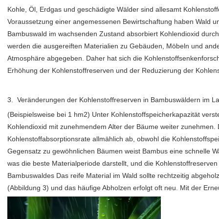
Kohle, Öl, Erdgas und geschädigte Wälder sind allesamt Kohlenstoff
Voraussetzung einer angemessenen Bewirtschaftung haben Wald und 
Bambuswald im wachsenden Zustand absorbiert Kohlendioxid durch 
werden die ausgereiften Materialien zu Gebäuden, Möbeln und ander
Atmosphäre abgegeben. Daher hat sich die Kohlenstoffsenkenforsch
Erhöhung der Kohlenstoffreserven und der Reduzierung der Kohlen
3. Veränderungen der Kohlenstoffreserven in Bambuswäldern im Lau
(Beispielsweise bei 1 hm2) Unter Kohlenstoffspeicherkapazität ve
Kohlendioxid mit zunehmendem Alter der Bäume weiter zunehmen. Die
Kohlenstoffabsorptionsrate allmählich ab, obwohl die Kohlenstoffs
Gegensatz zu gewöhnlichen Bäumen weist Bambus eine schnelle Wachs
was die beste Materialperiode darstellt, und die Kohlenstoffreserv
Bambuswaldes Das reife Material im Wald sollte rechtzeitig abgehol
(Abbildung 3) und das häufige Abholzen erfolgt oft neu. Mit der Er