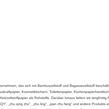
 Unternehmen, das sich mit Bambuszellstoff und Bagassezellstoff besc
skraftpapier, Kosmetiktüchern, Toilettenpapier, Küchenpapierhandtüch
lzzellstoffpapier als Rohstoffe. Darüber hinaus liefern wir langfristi
„zhu qing zhu“, „zhu ling“, „qian zhu fang“ und andere Produkte entwi