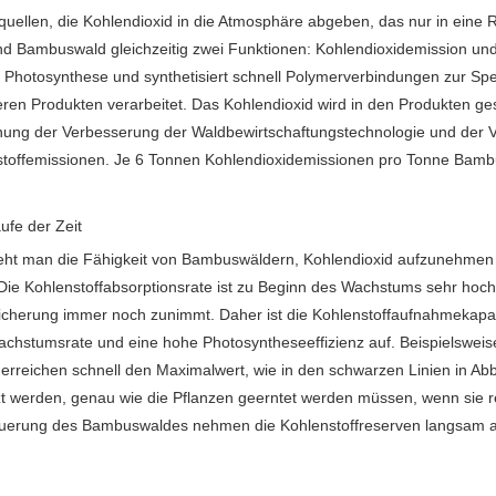
quellen, die Kohlendioxid in die Atmosphäre abgeben, das nur in eine 
Bambuswald gleichzeitig zwei Funktionen: Kohlendioxidemission und -
Photosynthese und synthetisiert schnell Polymerverbindungen zur Sp
en Produkten verarbeitet. Das Kohlendioxid wird in den Produkten ges
ung der Verbesserung der Waldbewirtschaftungstechnologie und der Ve
stoffemissionen. Je 6 Tonnen Kohlendioxidemissionen pro Tonne Bamb
fe der Zeit
rsteht man die Fähigkeit von Bambuswäldern, Kohlendioxid aufzunehmen
 Kohlenstoffabsorptionsrate ist zu Beginn des Wachstums sehr hoch, u
peicherung immer noch zunimmt. Daher ist die Kohlenstoffaufnahmekapa
tumsrate und eine hohe Photosyntheseeffizienz auf. Beispielsweise i
en erreichen schnell den Maximalwert, wie in den schwarzen Linien in
zt werden, genau wie die Pflanzen geerntet werden müssen, wenn sie re
neuerung des Bambuswaldes nehmen die Kohlenstoffreserven langsam ab u