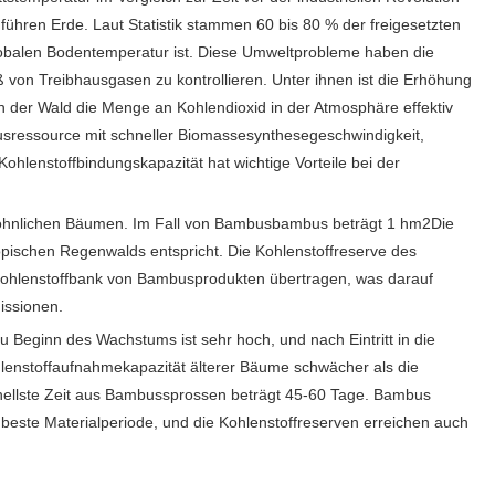
ühren Erde. Laut Statistik stammen 60 bis 80 % der freigesetzten
lobalen Bodentemperatur ist. Diese Umweltprobleme haben die
on Treibhausgasen zu kontrollieren. Unter ihnen ist die Erhöhung
nn der Wald die Menge an Kohlendioxid in der Atmosphäre effektiv
mbusressource mit schneller Biomassesynthesegeschwindigkeit,
hlenstoffbindungskapazität hat wichtige Vorteile bei der
gewöhnlichen Bäumen. Im Fall von Bambusbambus beträgt 1 hm2Die
pischen Regenwalds entspricht. Die Kohlenstoffreserve des
 Kohlenstoffbank von Bambusprodukten übertragen, was darauf
issionen.
Beginn des Wachstums ist sehr hoch, und nach Eintritt in die
hlenstoffaufnahmekapazität älterer Bäume schwächer als die
nellste Zeit aus Bambussprossen beträgt 45-60 Tage. Bambus
 beste Materialperiode, und die Kohlenstoffreserven erreichen auch