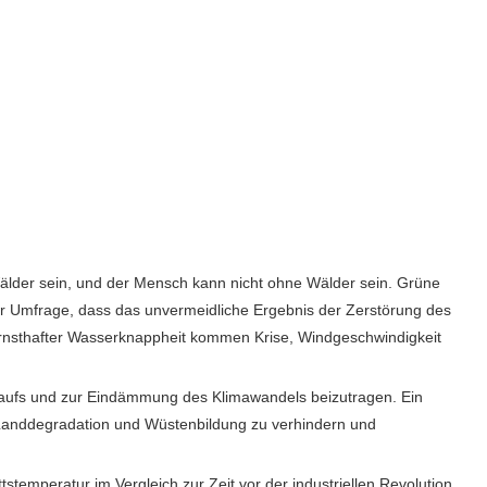
älder sein, und der Mensch kann nicht ohne Wälder sein. Grüne
 Umfrage, dass das unvermeidliche Ergebnis der Zerstörung des
ernsthafter Wasserknappheit kommen Krise, Windgeschwindigkeit
slaufs und zur Eindämmung des Klimawandels beizutragen. Ein
Landdegradation und Wüstenbildung zu verhindern und
emperatur im Vergleich zur Zeit vor der industriellen Revolution