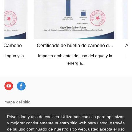
e Carbono
Certificado de huella de carbono del papel de regalo.
l agua y la
Impacto ambiental del uso del agua y la
Impa
energía.
mapa del sitio
Enlaces：
Our Alibaba online shop
FACEBOOK
Youtube
Privacidad y uso de cookies. Utilizamos cookies para optimizar
Amazon store
y mejorar continuamente nuestro sitio web para usted. A través
Copyright © 2026 Chengdu Qingya Paper Industries Co., Ltd. -
de su uso continuado de nuestro sitio web, usted acepta el uso