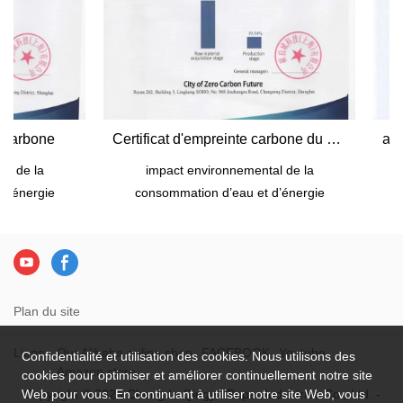
 carbone
Certificat d'empreinte carbone du papier d'emballage
 de la
impact environnemental de la
’énergie
consommation d’eau et d’énergie
c
Plan du site
Liens：
Our Alibaba online shop
FACEBOOK
Youtube
Confidentialité et utilisation des cookies. Nous utilisons des
Amazon store
cookies pour optimiser et améliorer continuellement notre site
Copyright © 2026 Chengdu Qingya Paper Industries Co., Ltd. -
Web pour vous. En continuant à utiliser notre site Web, vous