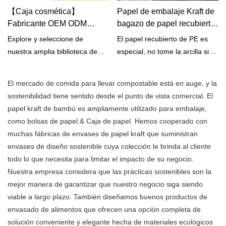
prima de papel puede ser kraft
solución perfecta para empacar
【Caja cosmética】
Papel de embalaje Kraft de
virgen o kraft reciclado.
y enviar zapatos, surtidos de
Fabricante OEM ODM
bagazo de papel recubierto
regalos, productos de
personalizado
de PE de fábrica de China
Explore y seleccione de
El papel recubierto de PE es
suscripción y más!Shoe Box es
para vasos | Papel Qingya
nuestra amplia biblioteca de
especial, no tome la arcilla sino
una opción rentable y más
cajas y empaques
el PE (polietileno) como
sostenible para la mejor
personalizados y personalice el
recubrimiento; de acuerdo con
experiencia de
El mercado de comida para llevar compostable está en auge, y la
tamaño, el material, la
los diferentes usos, también
desempaquetado.Con una tapa
sostenibilidad tiene sentido desde el punto de vista comercial. El
impresión, el acabado, las
toma PP (polipropileno) o PET
con bisagras, puede exhibir
papel kraft de bambú es ampliamente utilizado para embalaje,
opciones adicionales y la
(tereftalato de polietileno), etc.
con orgullo sus productos en
como bolsas de papel.& Caja de papel. Hemos cooperado con
cantidad.
Durante el procesamiento, una
su máximo potencial.¡Agregue
muchas fábricas de envases de papel kraft que suministran
máquina recubre las partículas
el logotipo de su marca o su
envases de diseño sostenible cuya colección le brinda al cliente
de plástico en la superficie del
diseño personalizado para
todo lo que necesita para limitar el impacto de su negocio.
papel kraft de origen después
darle un toque artístico a su
Nuestra empresa considera que las prácticas sostenibles son la
de fundirlas para formar una
caja de zapatos como caja de
mejor manera de garantizar que nuestro negocio siga siendo
película delgada de solo 0,04
regalo personalizada, caja de
viable a largo plazo. También diseñamos buenos productos de
cm. Debido a que está
suscripción o paquete de
envasado de alimentos que ofrecen una opción completa de
recubriendo en forma de fusión
relaciones públicas!
solución conveniente y elegante hecha de materiales ecológicos