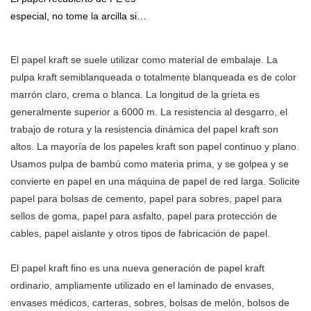
disfruta de una buena
darle un toque artístico a su
para vasos | Papel Qingya
especial, no tome la arcilla sino
reputación en el mercado.
caja de zapatos como caja de
el PE (polietileno) como
Papel Qingya resume los
regalo personalizada, caja de
recubrimiento; de acuerdo con
defectos de los productos
El papel kraft se suele utilizar como material de embalaje. La
suscripción o paquete de
los diferentes usos, también
anteriores y los mejora
pulpa kraft semiblanqueada o totalmente blanqueada es de color
relaciones públicas!
toma PP (polipropileno) o PET
continuamente. Las
marrón claro, crema o blanca. La longitud de la grieta es
(tereftalato de polietileno), etc.
especificaciones del papel
generalmente superior a 6000 m. La resistencia al desgarro, el
Durante el procesamiento, una
artesanal de pulpa de bambú
trabajo de rotura y la resistencia dinámica del papel kraft son
máquina recubre las partículas
de naturaleza marrón sin
altos. La mayoría de los papeles kraft son papel continuo y plano.
de plástico en la superficie del
blanquear kraft virgen al por
Usamos pulpa de bambú como materia prima, y ​​se golpea y se
papel kraft de origen después
mayor para embalaje y
convierte en papel en una máquina de papel de red larga. Solicite
de fundirlas para formar una
envoltura se pueden
papel para bolsas de cemento, papel para sobres, papel para
película delgada de solo 0,04
personalizar de acuerdo con
sellos de goma, papel para asfalto, papel para protección de
cm. Debido a que está
sus necesidades.Nuestro papel
cables, papel aislante y otros tipos de fabricación de papel.
recubriendo en forma de fusión
de revestimiento kraft de
en caliente, se combina con el
bambú marrón sin blanquear
El papel kraft fino es una nueva generación de papel kraft
papel duro y no es fácil de
está hecho de bambú de la
ordinario, ampliamente utilizado en el laminado de envases,
pelar. Y todo el proceso, sin la
provincia de Sichuan, suroeste
envases médicos, carteras, sobres, bolsas de melón, bolsos de
ayuda de ningún solvente