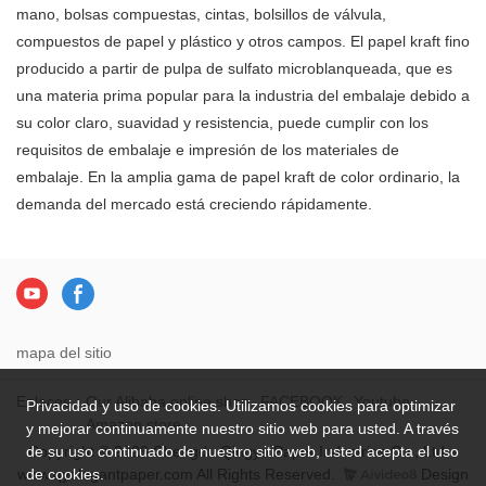
de China.Es papel kraft sin
mano, bolsas compuestas, cintas, bolsillos de válvula,
químico, es seguro y ecológico.
madera y sin blanquear.
compuestos de papel y plástico y otros campos. El papel kraft fino
producido a partir de pulpa de sulfato microblanqueada, que es
una materia prima popular para la industria del embalaje debido a
su color claro, suavidad y resistencia, puede cumplir con los
requisitos de embalaje e impresión de los materiales de
embalaje. En la amplia gama de papel kraft de color ordinario, la
demanda del mercado está creciendo rápidamente.
mapa del sitio
Enlaces：
Our Alibaba online shop
FACEBOOK
Youtube
Privacidad y uso de cookies. Utilizamos cookies para optimizar
Amazon store
y mejorar continuamente nuestro sitio web para usted. A través
de su uso continuado de nuestro sitio web, usted acepta el uso
Copyright © 2026 Chengdu Qingya Paper Industries Co., Ltd. -
de cookies.
www.qyelegantpaper.com All Rights Reserved.
Design