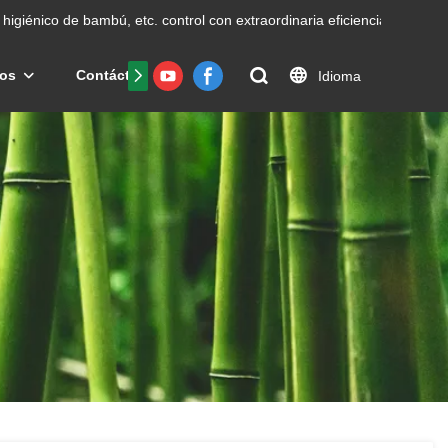
higiénico de bambú, etc.
control con extraordinaria eficiencia.
os
Contáctenos
Preguntas frecuentes
Certific
Idioma