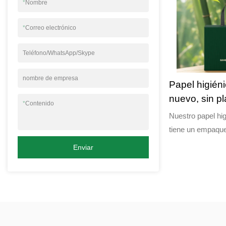
*
Nombre
compacta mide 1
materiales de alt
*
Correo electrónico
capas, es increíb
Teléfono/WhatsApp/Skype
nombre de empresa
Papel higiéni
nuevo, sin pl
*
Contenido
reutilizable,
Nuestro papel hi
fosas séptica
tiene un empaque 
blanquear, si
3 capas, es suave
Enviar
sépticas para un
color marrón sin 
proviene de árbo
sostenible. Elíjal
experiencia de ba
medio ambiente.