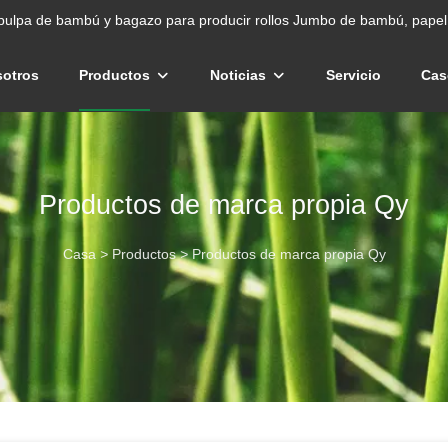
pulpa de bambú y bagazo para producir rollos Jumbo de bambú, papel 
sotros
Productos
Noticias
Servicio
Cas
Productos de marca propia Qy
Casa
>
Productos
>
Productos de marca propia Qy