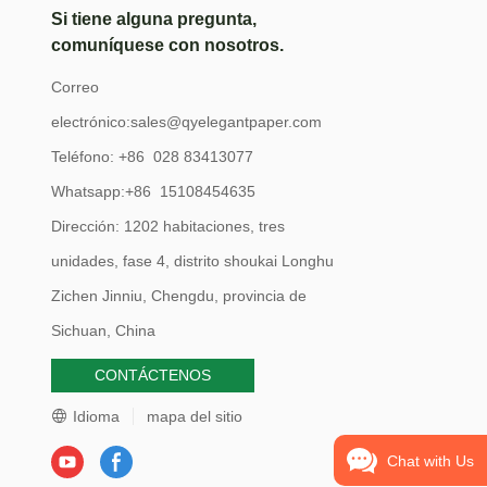
que la limpieza
Si tiene alguna pregunta,
 se puede
suficientemente suaves para pieles sensibles e
 y precio
comuníquese con nosotros.
es.
incluso bebés, ofreciendo un confort fiable para
hables miden
toda la familia. Paquete múltiple de 20 unidades
Correo
g.). Nuestras
de gran valor: ¡Disfruta de la máxima
ar varias veces
electrónico:
sales@qyelegantpaper.com
comodidad! Este paquete contiene 20 pañuelos
cesidad de usar
Teléfono: +86 028 83413077
individuales de tamaño viaje, para que siempre
o. Cada paquete
Whatsapp:+86 15108454635
tengas pañuelos suaves y humectantes a mano
uetes
Dirección: 1202 habitaciones, tres
en casa, en la oficina o en el coche.
as húmedas
unidades, fase 4, distrito shoukai Longhu
 comodidad
Zichen Jinniu, Chengdu, provincia de
Sichuan, China
CONTÁCTENOS
Idioma
mapa del sitio
Chat with Us