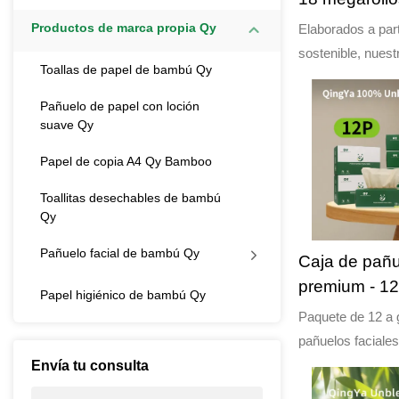
4410 hojas en
Productos de marca propia Qy
Elaborados a par
sostenible, nuest
Toallas de papel de bambú Qy
solo son suaves y
también respetuo
Pañuelo de papel con loción
suave Qy
Cada rollo está 
brindar resistenc
Papel de copia A4 Qy Bamboo
garantiza una ex
con cada uso.
Toallitas desechables de bambú
Qy
Pañuelo facial de bambú Qy
Caja de pañu
premium - 12 
Papel higiénico de bambú Qy
natural sin b
Paquete de 12 a g
Respetuoso 
pañuelos faciale
por paquete y un 
Envía tu consulta
pañuelo mide 173