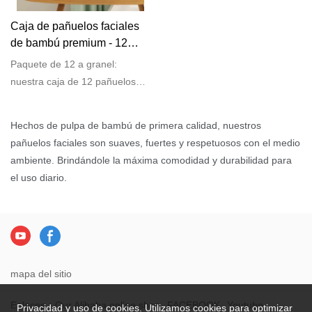
Caja de pañuelos faciales
de bambú premium - 12
cajas, ultra suave, natural
Paquete de 12 a granel:
sin blanquear, sin árboles&
nuestra caja de 12 pañuelos
Respetuoso del medio
faciales de bambú contiene
ambiente
135 hojas por paquete y un
Hechos de pulpa de bambú de primera calidad, nuestros
total de 1620 hojas. Cada
pañuelos faciales son suaves, fuertes y respetuosos con el medio
pañuelo mide 173*190 mm,
ambiente. Brindándole la máxima comodidad y durabilidad para
mientras que la caja compacta
el uso diario.
mide 185*115*63 mm.
Fabricado con materiales de
alta calidad, aunque solo tiene
dos capas, es increíblemente
resistente y duradero.
mapa del sitio
Enlaces：
Our Alibaba online shop
FACEBOOK
Youtube
Privacidad y uso de cookies. Utilizamos cookies para optimizar