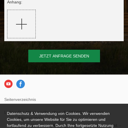
Anhang:
JETZT ANFRAGE SENDEN
Seitenverzeichnis
Links：
Our Alibaba online shop
FACEBOOK
Youtube
Datenschutz & Verwendung von Cookies. Wir verwenden
Amazon store
Cookies, um unsere Website für Sie zu optimieren und
Copyright © 2026 Chengdu Qingya Paper Industries Co., Ltd. -
fortlaufend zu verbessern. Durch Ihre fortgesetzte Nutzung