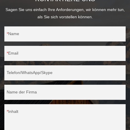
Lebensmittelverpackungen aus Kraftpapier können an Ihre
Sagen Sie uns einfach Ihre Anforderungen, wir können mehr tun,
Bedürfnisse angepasst werden.
als Sie sich vorstellen können.
Name
Email
Telefon/WhatsApp/Skype
Name der Firma
Inhalt