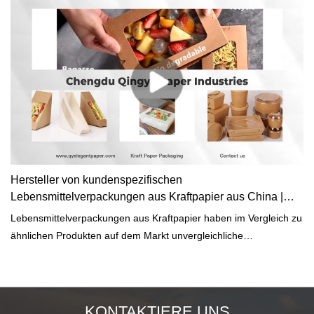
Hersteller von kundenspezifischen
Lebensmittelverpackungen aus Kraftpapier aus China |
Qingya-Papier
Lebensmittelverpackungen aus Kraftpapier haben im Vergleich zu
ähnlichen Produkten auf dem Markt unvergleichliche
herausragende Vorteile in Bezug auf Leistung, Qualität, Aussehen
usw. und genießen einen guten Ruf auf dem Markt. Qingya Paper
fasst die Mängel früherer Produkte zusammen, und zwar
kontinuierlich verbessert sie. Die Spezifikationen von
KONTAKTIERE UNS