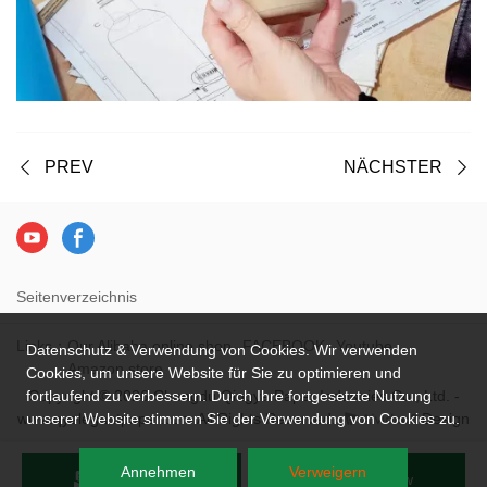
PREV
NÄCHSTER
Seitenverzeichnis
Links：
Our Alibaba online shop
FACEBOOK
Youtube
Datenschutz & Verwendung von Cookies. Wir verwenden
Amazon store
Cookies, um unsere Website für Sie zu optimieren und
Copyright © 2026 Chengdu Qingya Paper Industries Co., Ltd. -
fortlaufend zu verbessern. Durch Ihre fortgesetzte Nutzung
www.qyelegantpaper.com All Rights Reserved.
Design
unserer Website stimmen Sie der Verwendung von Cookies zu.
Annehmen
Verweigern
Send Inquiry
Chat Now