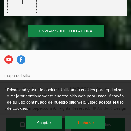
ENVIAR SOLICITUD AHORA
mapa del sitio
Enlaces：
Our Alibaba online shop
FACEBOOK
Youtube
Privacidad y uso de cookies. Utilizamos cookies para optimizar
Amazon store
y mejorar continuamente nuestro sitio web para usted. A través
Copyright © 2026 Chengdu Qingya Paper Industries Co., Ltd. -
de su uso continuado de nuestro sitio web, usted acepta el uso
www.qyelegantpaper.com All Rights Reserved.
Design
de cookies.
Aceptar
Rechazar
Send Inquiry
Chat Now