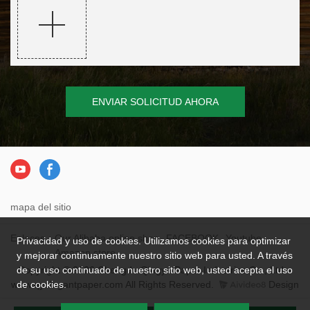
ENVIAR SOLICITUD AHORA
mapa del sitio
Enlaces：
Our Alibaba online shop
FACEBOOK
Youtube
Privacidad y uso de cookies. Utilizamos cookies para optimizar
Amazon store
y mejorar continuamente nuestro sitio web para usted. A través
Copyright © 2026 Chengdu Qingya Paper Industries Co., Ltd. -
de su uso continuado de nuestro sitio web, usted acepta el uso
www.qyelegantpaper.com All Rights Reserved.
Design
de cookies.