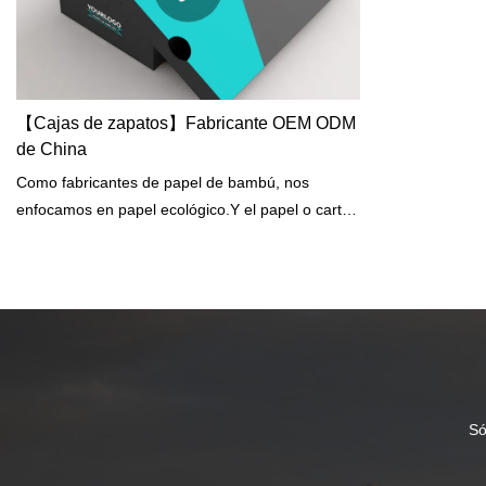
【Cajas de zapatos】Fabricante OEM ODM
de China
Como fabricantes de papel de bambú, nos
enfocamos en papel ecológico.Y el papel o cartón
reciclable y biodegradable son cada vez más
populares para la industria del embalaje.
¡Suministramos la solución perfecta para
empacar y enviar zapatos, surtidos de regalos,
productos de suscripción y más!Shoe Box es una
opción rentable y más sostenible para la mejor
experiencia de desempaquetado.Con una tapa
con bisagras, puede exhibir con orgullo sus
Só
productos en su máximo potencial.¡Agregue el
logotipo de su marca o su diseño personalizado