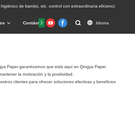
higiénico de bambú, etc.
control con extraordinaria eficiencia.
Idioma
os
Contáctenos
Preguntas frecuentes
Certific
ingya Paper.garantizamos que está aquí en Qingya Paper.
antener la motivación y la positividad..
stros clientes para ofrecer soluciones efectivas y beneficios