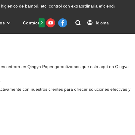
higiénico de bambú, etc.
control con extraordinaria eficiencia.
Idioma
os
Contáctenos
Preguntas frecuentes
Certific
lo encontrará en Qingya Paper.garantizamos que está aquí en Qingya
..
ctivamente con nuestros clientes para ofrecer soluciones efectivas y