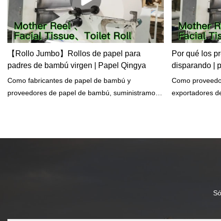
【Rollo Jumbo】Rollos de papel para
Por qué los pr
padres de bambú virgen | Papel Qingya
disparando | 
Como fabricantes de papel de bambú y
Como proveedo
proveedores de papel de bambú, suministramos
exportadores de
rollos de papel principal de bambú virgen y rollos
tenemos experi
gigantes para pañuelos faciales, papel higiénico,
productos sanit
servilletas, toallas de cocina, toallas de mano,
papel tisú se 
etc.
hay varias razo
19, el costo del
energía, la gue
Só