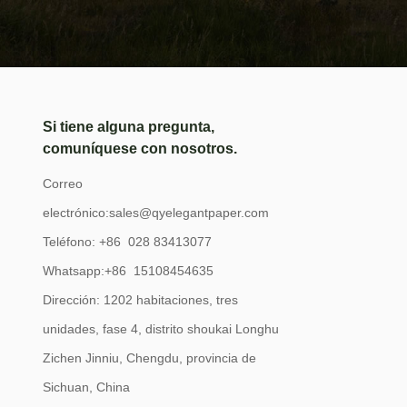
Si tiene alguna pregunta,
comuníquese con nosotros.
Correo
electrónico:
sales@qyelegantpaper.com
Teléfono: +86 028 83413077
Whatsapp:+86 15108454635
Dirección: 1202 habitaciones, tres
unidades, fase 4, distrito shoukai Longhu
Zichen Jinniu, Chengdu, provincia de
Sichuan, China