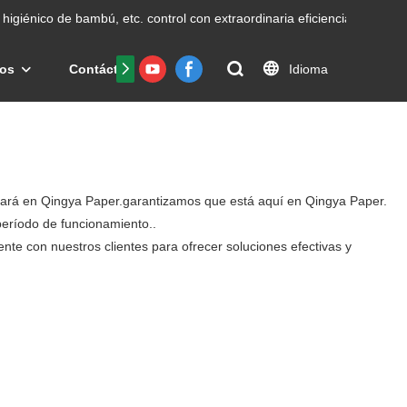
higiénico de bambú, etc.
control con extraordinaria eficiencia.
Idioma
os
Contáctenos
Preguntas frecuentes
Certific
ntrará en Qingya Paper.garantizamos que está aquí en Qingya Paper.
período de funcionamiento..
nte con nuestros clientes para ofrecer soluciones efectivas y