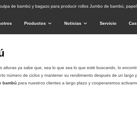
pulpa de bambú y bagazo para producir rollos Jumbo de bambú, papel 
sotros
Productos
Noticias
Servicio
Cas
ú
as alturas ya sabe que, sea lo que sea lo que esté buscando, lo enco
erto número de ciclos y mantener su rendimiento después de un largo 
de bambú
.para nuestros clientes a largo plazo y cooperaremos activame