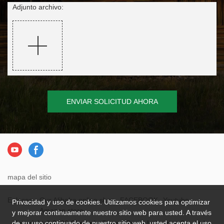
Adjunto archivo:
ENVIAR SOLICITUD AHORA
mapa del sitio
Enlaces：
Our Alibaba online shop
FACEBOOK
Youtube
Privacidad y uso de cookies. Utilizamos cookies para optimizar
Amazon store
y mejorar continuamente nuestro sitio web para usted. A través
Copyright © 2026 Chengdu Qingya Paper Industries Co., Ltd. -
de su uso continuado de nuestro sitio web, usted acepta el uso