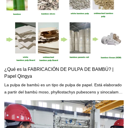
¿Qué es la FABRICACIÓN DE PULPA DE BAMBÚ? |
Papel Qingya
La pulpa de bambú es un tipo de pulpa de papel. Está elaborado
a partir del bambú moso, phyllostachys pubescens y sinocalamus
affinis, etc., con proceso de digestión de sulfatos y proceso de
soda. También hay bambú tierno verde, lima encurtido en medio
clinker. Forma y longitud de la fibra, entre fibra de madera y
hierba. Fácil calibrado, pulpa de bambú para pulpa de longitud de
fibra media, fina y blanda. El grosor de la pulpa es suelto, el