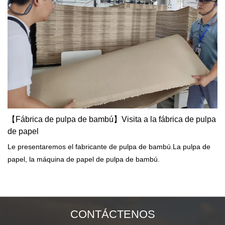
desgarro es alto y la resistencia a la rotura y la resistencia a la
tracción son bajas. Alta resistencia mecánica. Papel hecho de
pulpa de bambú, blanqueado para hacer papel de impresión
offset, papel para mecanografiar y otros papeles culturales
avanzados, papel sin blanquear para hacer papel de envolver,
etc.
【Fábrica de pulpa de bambú】Visita a la fábrica de pulpa
de papel
Le presentaremos el fabricante de pulpa de bambú.La pulpa de
papel, la máquina de papel de pulpa de bambú.
CONTÁCTENOS