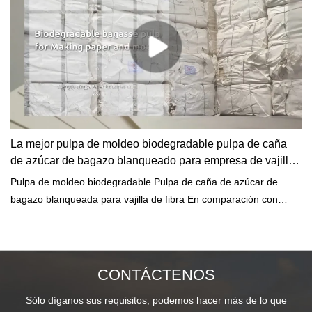
La mejor pulpa de moldeo biodegradable pulpa de caña
de azúcar de bagazo blanqueado para empresa de vajilla
de fibra - Qingya Paper
Pulpa de moldeo biodegradable Pulpa de caña de azúcar de
bagazo blanqueada para vajilla de fibra En comparación con
productos similares en el mercado, tiene ventajas sobresalientes
incomparables en términos de rendimiento, calidad, apariencia,
etc., y disfruta de una buena reputación en el mercado. Qingya
Paper resume los defectos de productos anteriores y los mejora
CONTÁCTENOS
continuamente. Las especificaciones de la pulpa de caña de
Sólo díganos sus requisitos, podemos hacer más de lo que
azúcar de bagazo blanqueada de pulpa de moldeo biodegradable