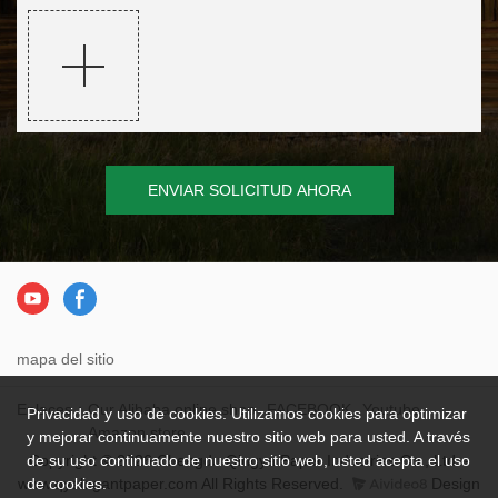
ENVIAR SOLICITUD AHORA
mapa del sitio
Enlaces：
Our Alibaba online shop
FACEBOOK
Youtube
Privacidad y uso de cookies. Utilizamos cookies para optimizar
Amazon store
y mejorar continuamente nuestro sitio web para usted. A través
Copyright © 2026 Chengdu Qingya Paper Industries Co., Ltd. -
de su uso continuado de nuestro sitio web, usted acepta el uso
www.qyelegantpaper.com All Rights Reserved.
Design
de cookies.