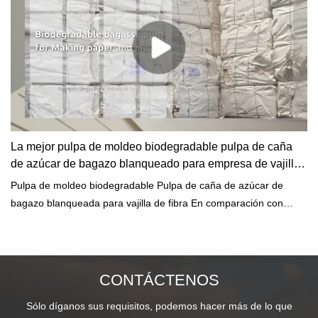
La mejor pulpa de moldeo biodegradable pulpa de caña
de azúcar de bagazo blanqueado para empresa de vajilla
de fibra - Qingya Paper
Pulpa de moldeo biodegradable Pulpa de caña de azúcar de
bagazo blanqueada para vajilla de fibra En comparación con
productos similares en el mercado, tiene ventajas sobresalientes
incomparables en términos de rendimiento, calidad, apariencia,
etc., y disfruta de una buena reputación en el mercado. Qingya
Paper resume los defectos de productos anteriores y los mejora
CONTÁCTENOS
continuamente. Las especificaciones de la pulpa de caña de
Sólo díganos sus requisitos, podemos hacer más de lo que
azúcar de bagazo blanqueada de pulpa de moldeo biodegradable