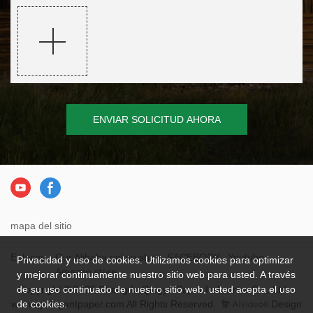
ENVIAR SOLICITUD AHORA
mapa del sitio
Enlaces：
Our Alibaba online shop
FACEBOOK
Youtube
Privacidad y uso de cookies. Utilizamos cookies para optimizar
Amazon store
y mejorar continuamente nuestro sitio web para usted. A través
Copyright © 2026 Chengdu Qingya Paper Industries Co., Ltd. -
de su uso continuado de nuestro sitio web, usted acepta el uso
www.qyelegantpaper.com All Rights Reserved.
Design
de cookies.