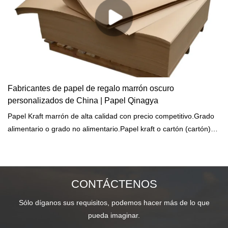
Fabricantes de papel de regalo marrón oscuro
personalizados de China | Papel Qinagya
Papel Kraft marrón de alta calidad con precio competitivo.Grado
alimentario o grado no alimentario.Papel kraft o cartón (cartón)
para diversas aplicaciones de embalaje.Pulpa de bambú 100 %
virgen o pulpa reciclada para papel kraft.Servicio gratuito de
OEM/ODM.MOQ bajo y respuesta rápida.
CONTÁCTENOS
Sólo díganos sus requisitos, podemos hacer más de lo que
pueda imaginar.