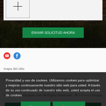
ENVIAR SOLICITUD AHORA
mapa del sitio
Enlaces：
Our Alibaba online shop
FACEBOOK
Youtube
Privacidad y uso de cookies. Utilizamos cookies para optimizar
Amazon store
y mejorar continuamente nuestro sitio web para usted. A través
Copyright © 2026 Chengdu Qingya Paper Industries Co., Ltd. -
de su uso continuado de nuestro sitio web, usted acepta el uso
www.qyelegantpaper.com All Rights Reserved.
Design
de cookies.