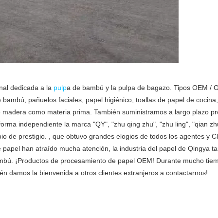
nal dedicada a la
pulp
a de bambú y la pulpa de bagazo. Tipos OEM /
bambú, pañuelos faciales, papel higiénico, toallas de papel de cocina, 
de madera como materia prima. También suministramos a largo plazo p
rma independiente la marca "QY", "zhu qing zhu", "zhu ling", "qian zh
io de prestigio. , que obtuvo grandes elogios de todos los agentes y Cl
 papel han atraído mucha atención, la industria del papel de Qingya 
bambú. ¡Productos de procesamiento de papel OEM! Durante mucho tiem
ién damos la bienvenida a otros clientes extranjeros a contactarnos!