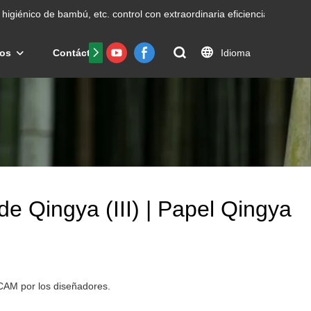
higiénico de bambú, etc.
control con extraordinaria eficiencia.
Idioma
os
Contáctenos
Preguntas frecuentes
Certific
de Qingya (III) | Papel Qingya
 CAM por los diseñadores.