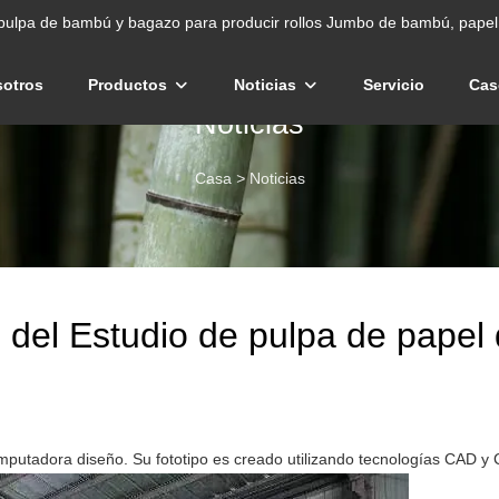
pulpa de bambú y bagazo para producir rollos Jumbo de bambú, papel 
sotros
Productos
Noticias
Servicio
Cas
Noticias
Casa
>
Noticias
 del Estudio de pulpa de papel 
mputadora diseño. Su fototipo es creado utilizando tecnologías CAD y