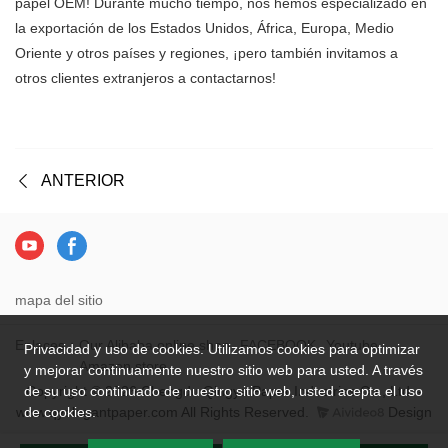
papel OEM! Durante mucho tiempo, nos hemos especializado en
la exportación de los Estados Unidos, África, Europa, Medio
Oriente y otros países y regiones, ¡pero también invitamos a
otros clientes extranjeros a contactarnos!
ANTERIOR
mapa del sitio
Enlaces：
Our Alibaba online shop
FACEBOOK
Youtube
Privacidad y uso de cookies. Utilizamos cookies para optimizar
Amazon store
y mejorar continuamente nuestro sitio web para usted. A través
de su uso continuado de nuestro sitio web, usted acepta el uso
Copyright © 2026 Chengdu Qingya Paper Industries Co., Ltd. -
de cookies.
www.qyelegantpaper.com All Rights Reserved.
Design