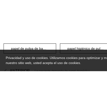
papel de pulpa de bambú
papel higiénico de pulpa de bambú
Privacidad y uso de cookies. Utilizamos cookies para optimizar y 
nuestro sitio web, usted acepta el uso de cookies.
ANTERIOR
La creciente demanda de papel doméstico
ENLAC
academi