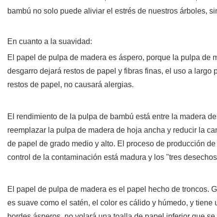
bambú no solo puede aliviar el estrés de nuestros árboles, s
En cuanto a la suavidad:
El papel de pulpa de madera es áspero, porque la pulpa de m
desgarro dejará restos de papel y fibras finas, el uso a largo 
restos de papel, no causará alergias.
El rendimiento de la pulpa de bambú está entre la madera d
reemplazar la pulpa de madera de hoja ancha y reducir la cant
de papel de grado medio y alto. El proceso de producción de
control de la contaminación está madura y los "tres desecho
El papel de pulpa de madera es el papel hecho de troncos. 
es suave como el satén, el color es cálido y húmedo, y tiene
bordes ásperos, no volará una toalla de papel inferior que se 