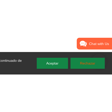
Chat with Us
 continuado de
Aceptar
Rechazar
Si tiene alguna pregunta,
comuníquese con nosotros.