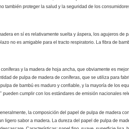
ino también proteger la salud y la seguridad de los consumidore
adera en sí es relativamente suelta y áspera, los agujeros de 
plazo no es amigable para el tracto respiratorio. La fibra de bam
e coníferas y la madera de hoja ancha, que obviamente es mejo
idad de pulpa de madera de coníferas, que se utiliza para fabri
 pulpa de bambú es maduro y confiable, y la mayoría de los eq
s" pueden cumplir con los estándares de emisión nacionales rel
Generalmente, la composición del papel de pulpa de madera con
 un ligero sabor a madera. La dureza del papel de pulpa de mader
descascare. Características: papel fino, suave, superficie lisa,