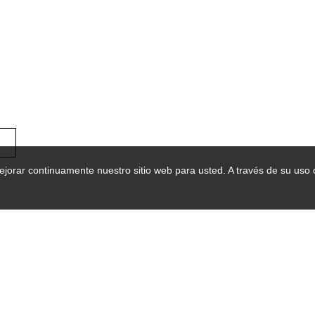
mejorar continuamente nuestro sitio web para usted. A través de su uso
ES RÁPIDOS
PRODUCTOS
a forestal
Papel higiénico de bambú