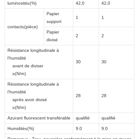
luminosité≥(%)
42,0
42,0
Papier
1
1
support
contact≤(pièce)
Papier
2
2
divisé
Résistance longitudinale à
l'humidité
30
30
avant de diviser
≥(N/m)
Résistance longitudinale à
l'humidité
28
28
après avoir divisé
≥(N/m)
Azurant fluorescent transférable
qualifié
qualifié
Humidité≤(%)
9.0
9.0