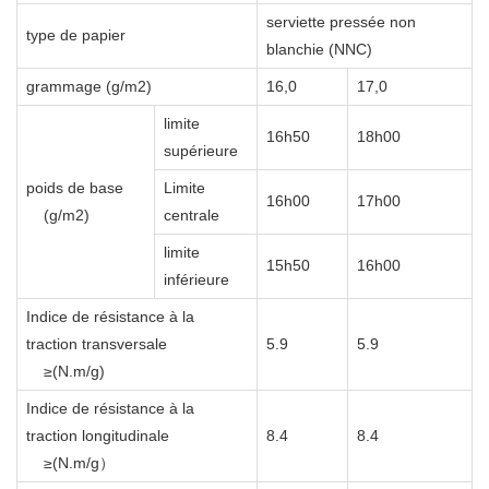
serviette pressée non
type de papier
blanchie (NNC)
grammage (g/m2)
16,0
17,0
limite
16h50
18h00
supérieure
poids de base
Limite
16h00
17h00
(g/m2)
centrale
limite
15h50
16h00
inférieure
Indice de résistance à la
traction transversale
5.9
5.9
≥(N.m/g)
Indice de résistance à la
traction longitudinale
8.4
8.4
≥(N.m/g）