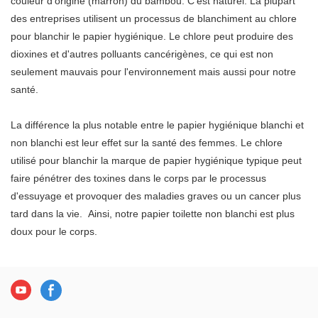
couleur d'origine (marron) du bambou. C'est naturel. La plupart
l'environnement.Doux et doux
blanchi. 2 plis ou 3 plis ou 4
endroits, tels que l'entreprise,
des entreprises utilisent un processus de blanchiment au chlore
pour votre peau - Essuyez-
plis. taille de feuille différente.
l'hôtel, le KTV, la maison, le
pour blanchir le papier hygiénique. Le chlore peut produire des
vous avec nos rouleaux de
10 rouleaux ou 12 rouleaux ou
restaurant...
dioxines et d'autres polluants cancérigènes, ce qui est non
papier toilette absorbants en
18 rouleaux par emballage
seulement mauvais pour l'environnement mais aussi pour notre
bambou. Il n'irritera pas votre
unitaire. Emballage plastique
santé.
peau et ne déclenchera aucune
ou papier biodégradable pour
allergie cutanée.
rouleau de papier toilette en
La différence la plus notable entre le papier hygiénique blanchi et
bambou.
non blanchi est leur effet sur la santé des femmes. Le chlore
utilisé pour blanchir la marque de papier hygiénique typique peut
faire pénétrer des toxines dans le corps par le processus
d'essuyage et provoquer des maladies graves ou un cancer plus
tard dans la vie. Ainsi, notre papier toilette non blanchi est plus
doux pour le corps.