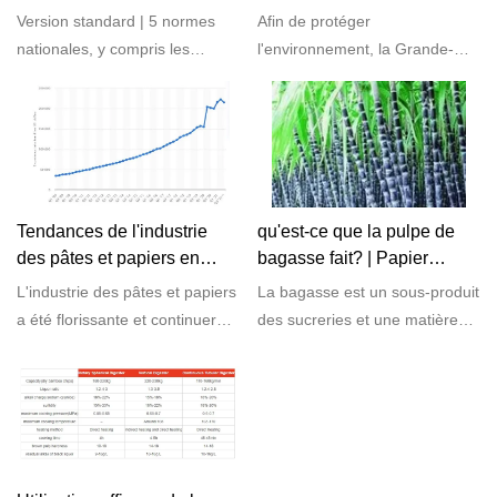
«essuie-tout de cuisine»,
restrictions strictes sur le
Version standard | 5 normes
Afin de protéger
approuvées pour
plastique
nationales, y compris les
l'environnement, la Grande-
publication
«essuie-tout de cuisine»,
Bretagne et la France ont
approuvées pour publication
introduit des restrictions strictes
sur le plastique.
Tendances de l'industrie
qu'est-ce que la pulpe de
des pâtes et papiers en
bagasse fait? | Papier
2023
Qingya
L'industrie des pâtes et papiers
La bagasse est un sous-produit
a été florissante et continuera
des sucreries et une matière
de le faire en 2023.
première typique pour les fibres
papetières. La canne à sucre
est une matière première
fibreuse végétale semblable à
une tige qui pousse en un an.
La longueur moyenne des