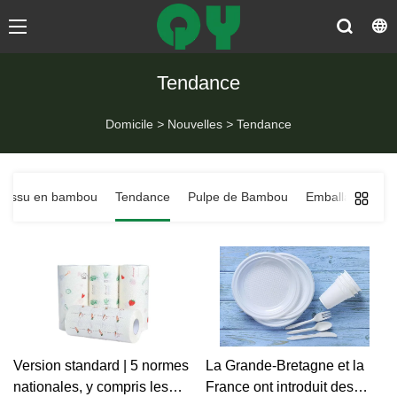
Tendance
Domicile
>
Nouvelles
>
Tendance
Tissu en bambou
Tendance
Pulpe de Bambou
Emballage kraft
Version standard | 5 normes
La Grande-Bretagne et la
nationales, y compris les
France ont introduit des