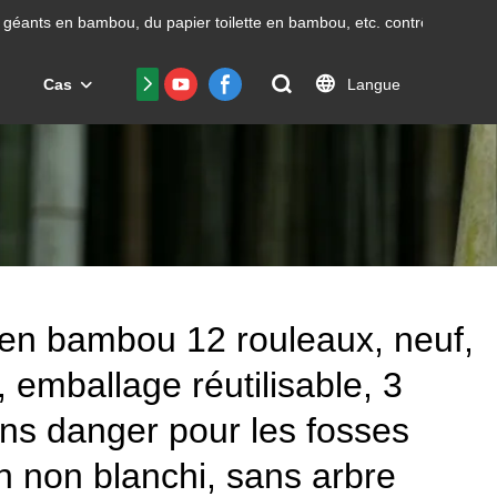
géants en bambou, du papier toilette en bambou, etc.
contrôle avec un
Langue
Cas
Nous contacter
FAQ
Certificat
e en bambou 12 rouleaux, neuf,
, emballage réutilisable, 3
ns danger pour les fosses
n non blanchi, sans arbre