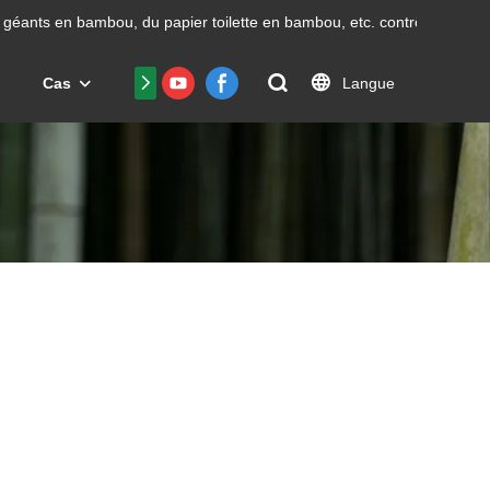
géants en bambou, du papier toilette en bambou, etc.
contrôle avec un
Langue
Cas
Nous contacter
FAQ
Certificat