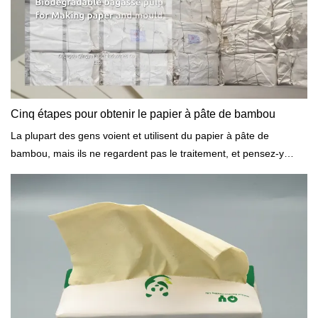
bambou en tant que matière première de réduction en pâte, ainsi
que pour améliorer la qualité des produits en pâte de bambou. La
capacité de fabrication de pâte de bambou en Chine continue
d'augmenter dans un proche avenir.
Cinq étapes pour obtenir le papier à pâte de bambou
La plupart des gens voient et utilisent du papier à pâte de
bambou, mais ils ne regardent pas le traitement, et pensez-y
comme le papier à pâte de bagasse, la pâte de bois papier,
papier à pâte de paille et autre papier à pâte. Pour les aider à
comprendre comment pour obtenir du papier de pâte de bambou.
nous aimons présenter brièvement commeSuivant....