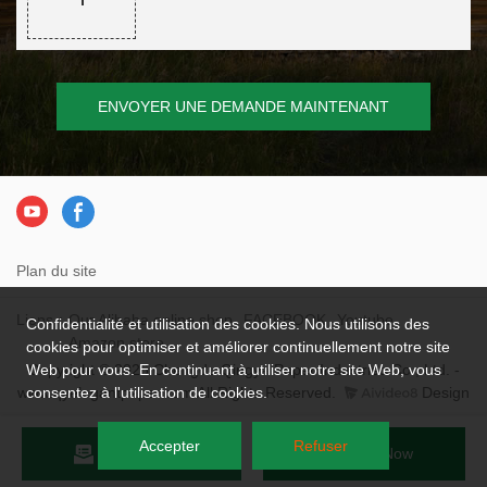
ENVOYER UNE DEMANDE MAINTENANT
Plan du site
Liens：
Our Alibaba online shop
FACEBOOK
Youtube
Confidentialité et utilisation des cookies. Nous utilisons des
Amazon store
cookies pour optimiser et améliorer continuellement notre site
Web pour vous. En continuant à utiliser notre site Web, vous
Copyright © 2026 Chengdu Qingya Paper Industries Co., Ltd. -
consentez à l'utilisation de cookies.
www.qyelegantpaper.com All Rights Reserved.
Design
Accepter
Refuser
Send Inquiry
Chat Now