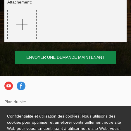
Attachement:
ENVOYER UNE DEMANDE MAINTENANT
Plan du site
Liens：
Our Alibaba online shop
FACEBOOK
Youtube
Confidentialité et utilisation des cookies. Nous utilisons des
Amazon store
cookies pour optimiser et améliorer continuellement notre site
Copyright © 2026 Chengdu Qingya Paper Industries Co., Ltd. -
Web pour vous. En continuant à utiliser notre site Web, vous