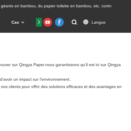
géants en bambou, du papier toilette en bambou, etc.
contrôle avec un
Langue
Cas
Nous contacter
FAQ
Certificat
rouver sur Qingya Paper.nous garantissons qu'il est ici sur Qingya
d'avoir un impact sur l'environnement..
os clients pour offrir des solutions efficaces et des avantages en