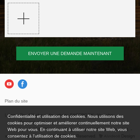
ENVOYER UNE DEMANDE MAINTENANT
Plan du site
Liens：
Our Alibaba online shop
FACEBOOK
Youtube
Confidentialité et utilisation des cookies. Nous utilisons des
Amazon store
cookies pour optimiser et améliorer continuellement notre site
Copyright © 2026 Chengdu Qingya Paper Industries Co., Ltd. -
Web pour vous. En continuant à utiliser notre site Web, vous
www.qyelegantpaper.com All Rights Reserved.
Design
consentez à l'utilisation de cookies.