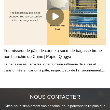
Fournisseur de pâte de canne à sucre de bagasse brune
non blanchie de Chine | Papier Qingya
La bagasse est recyclée à partir d'une raffinerie de sucre et
transformée en carton à pâte, respectueux de l'environnement.
Parmi toutes sortes de matériaux fibreux, la bagasse est peu
coûteuse et inépuisable pour fabriquer de la pâte à papier.La
canne à sucre est une plante annuelle à rhizome, la longueur
moyenne des fibres est généralement de 1047 à 3,04 mm. Après
NOUS CONTACTER
compression, la longueur de la fibre de bagasse est similaire à
Dites-nous simplement vos besoins, nous pouvons faire plus que
celle de la fibre de bois dur, soit de 1,0 à 2,34 mm.