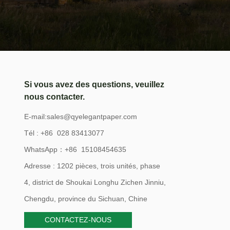
Si vous avez des questions, veuillez
nous contacter.
E-mail:
sales@qyelegantpaper.com
Tél : +86 028 83413077
WhatsApp：+86 15108454635
Adresse : 1202 pièces, trois unités, phase
4, district de Shoukai Longhu Zichen Jinniu,
Chengdu, province du Sichuan, Chine
CONTACTEZ-NOUS