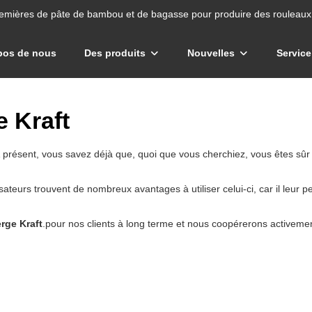
emières de pâte de bambou et de bagasse pour produire des rouleaux 
pos de nous
Des produits
Nouvelles
Service
e Kraft
 présent, vous savez déjà que, quoi que vous cherchiez, vous êtes sûr d
lisateurs trouvent de nombreux avantages à utiliser celui-ci, car il le
rge Kraft
.pour nos clients à long terme et nous coopérerons activement