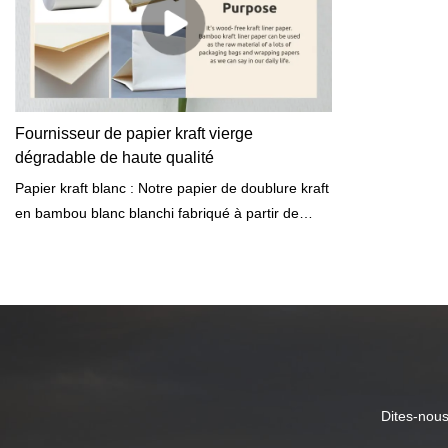
Fournisseur de papier kraft vierge
dégradable de haute qualité
Papier kraft blanc : Notre papier de doublure kraft
en bambou blanc blanchi fabriqué à partir de
bambou de la province du Sichuan, au sud-ouest
de la Chine. C'est du papier kraft sans
bois.Application:Emballages pour ciment,
aliments, produits chimiques, biens de
consommation, sacs de farine, etc.Sacs
d'épicerie en papier, enveloppes et autres
emballages.Un matériau peu coûteux pour le
revêtement des panneaux de particules.Comme
Dites-nous
emballage pour bouquets de fleurs.