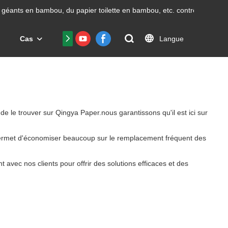
géants en bambou, du papier toilette en bambou, etc.
contrôle avec un
Langue
Cas
Nous contacter
FAQ
Certificat
e le trouver sur Qingya Paper.nous garantissons qu'il est ici sur
ur permet d'économiser beaucoup sur le remplacement fréquent des
 avec nos clients pour offrir des solutions efficaces et des