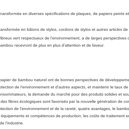
transformée en diverses spécifications de plaques, de papiers peints et
nsformée en bâtons de stylos, cordons de stylos et autres articles de 
breux vert respectueux de l'environnement, a de larges perspectives d'
bambou recevront de plus en plus d'attention et de faveur.
t papier de bambou naturel ont de bonnes perspectives de développemen
ection de l'environnement et d'autres aspects, et maintenir le taux de s
s consommateurs, la demande du marché pour des produits solides et so
 des fibres écologiques sont favorisés par la nouvelle génération de 
otection de l'environnement et de la rareté, quatre avantages, le bambo
 équipements et compétences de production, les coûts de traitement env
e l'industrie.