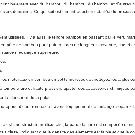
u, principalement avec du bambou, du bambou, du bambou et d'autre
 divers domaines. Ce qui suit est une introduction détaillée du process
t utilisées. Il y a aussi le tendre bambou en passant par le vert, mari
liquer, pâte de bambou pour pâte à fibres de longueur moyenne, fine et 
résistance mécanique supérieure.
bou.
m.
 les matériaux en bambou en petits morceaux et nettoyez-les à plusieu
 température et haute pression, ajouter des accessoires chimiques pou
r la blancheur de la pulpe
propriée d'eau, remuez à travers l'équipement de mélange, séparez la
'une est une structure multicouche, la paroi de fibre est composée d'une
lus claire, indiquant que la densité des éléments est faible et que la co