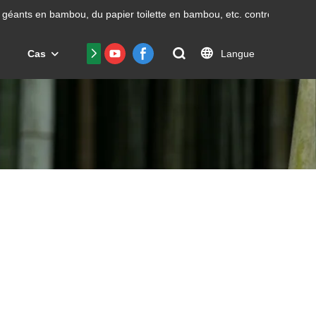
géants en bambou, du papier toilette en bambou, etc.
contrôle avec un
Langue
Cas
Nous contacter
FAQ
Certificat