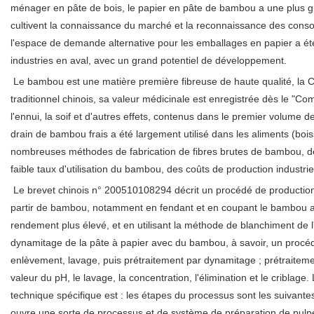
ménager en pâte de bois, le papier en pâte de bambou a une plus gra
cultivent la connaissance du marché et la reconnaissance des conso
l'espace de demande alternative pour les emballages en papier a ét
industries en aval, avec un grand potentiel de développement.
Le bambou est une matière première fibreuse de haute qualité, la C
traditionnel chinois, sa valeur médicinale est enregistrée dès le "Co
l'ennui, la soif et d'autres effets, contenus dans le premier volume
drain de bambou frais a été largement utilisé dans les aliments (boi
nombreuses méthodes de fabrication de fibres brutes de bambou, de
faible taux d'utilisation du bambou, des coûts de production industriell
Le brevet chinois n° 200510108294 décrit un procédé de production 
partir de bambou, notamment en fendant et en coupant le bambou aprè
rendement plus élevé, et en utilisant la méthode de blanchiment de
dynamitage de la pâte à papier avec du bambou, à savoir, un procéd
enlèvement, lavage, puis prétraitement par dynamitage ; prétraitemen
valeur du pH, le lavage, la concentration, l'élimination et le cribl
technique spécifique est : les étapes du processus sont les suivante
ouvre une sorte de processus et de système de préparation de pulp