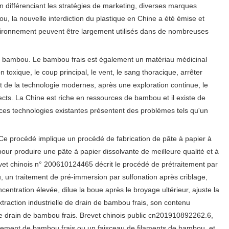
 différenciant les stratégies de marketing, diverses marques
 la nouvelle interdiction du plastique en Chine a été émise et
nvironnement peuvent être largement utilisés dans de nombreuses
 de bambou. Le bambou frais est également un matériau médicinal
toxique, le coup principal, le vent, le sang thoracique, arrêter
et de la technologie modernes, après une exploration continue, le
ects. La Chine est riche en ressources de bambou et il existe de
es technologies existantes présentent des problèmes tels qu'un
Ce procédé implique un procédé de fabrication de pâte à papier à
our produire une pâte à papier dissolvante de meilleure qualité et à
vet chinois n° 200610124465 décrit le procédé de prétraitement par
 un traitement de pré-immersion par sulfonation après criblage,
ntration élevée, dilue la boue après le broyage ultérieur, ajuste la
xtraction industrielle de drain de bambou frais, son contenu
 le drain de bambou frais. Brevet chinois public cn201910892262.6,
tement de bambou frais ou un faisceau de filaments de bambou, et