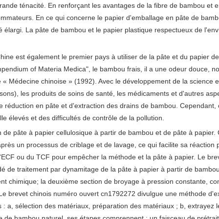
nde ténacité. En renforçant les avantages de la fibre de bambou et en
mmateurs. En ce qui concerne le papier d'emballage en pâte de bambou,
é élargi. La pâte de bambou et le papier plastique respectueux de l'e
hine est également le premier pays à utiliser de la pâte et du papier
mpendium of Materia Medica", le bambou frais, il a une odeur douce, non 
 de « Médecine chinoise » (1992). Avec le développement de la science 
ssons), les produits de soins de santé, les médicaments et d'autres asp
 réduction en pâte et d'extraction des drains de bambou. Cependant, c
e élevés et des difficultés de contrôle de la pollution.
de pâte à papier cellulosique à partir de bambou et de pâte à papier. 
s un processus de criblage et de lavage, ce qui facilite sa réaction p
 l'ECF ou du TCF pour empêcher la méthode et la pâte à papier. Le bre
é de traitement par dynamitage de la pâte à papier à partir de bambou,
t chimique; la deuxième section de broyage à pression constante, conce
age. Le brevet chinois numéro ouvert cn1792272 divulgue une méthode d'e
s : a, sélection des matériaux, préparation des matériaux ; b, extrayez
e de bambou naturel, ses étapes comprennent : un faisceau de prétrai