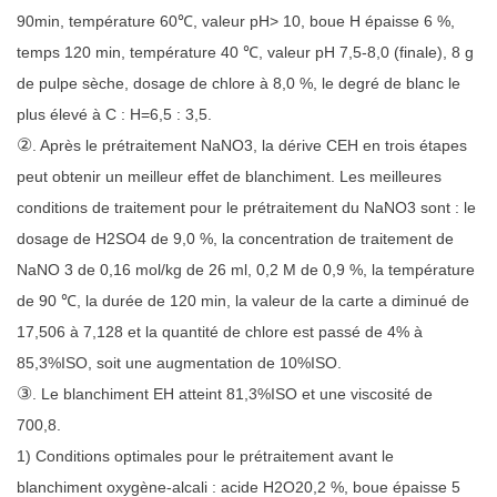
90min, température 60℃, valeur pH> 10, boue H épaisse 6 %,
temps 120 min, température 40 ℃, valeur pH 7,5-8,0 (finale), 8 g
de pulpe sèche, dosage de chlore à 8,0 %, le degré de blanc le
plus élevé à C : H=6,5 : 3,5.
②
. Après le prétraitement NaNO3, la dérive CEH en trois étapes
peut obtenir un meilleur effet de blanchiment. Les meilleures
conditions de traitement pour le prétraitement du NaNO3 sont : le
dosage de H2SO4 de 9,0 %, la concentration de traitement de
NaNO 3 de 0,16 mol/kg de 26 ml, 0,2 M de 0,9 %, la température
de 90 ℃, la durée de 120 min, la valeur de la carte a diminué de
17,506 à 7,128 et la quantité de chlore est passé de 4% à
85,3%ISO, soit une augmentation de 10%ISO.
③
. Le blanchiment EH atteint 81,3%ISO et une viscosité de
700,8.
1) Conditions optimales pour le prétraitement avant le
blanchiment oxygène-alcali : acide H2O20,2 %, boue épaisse 5