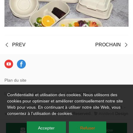
PREV
PROCHAIN
Plan du site
Liens：
Our Alibaba online shop
FACEBOOK
Youtube
Confidentialité et utilisation des cookies. Nous utilisons des
Amazon store
cookies pour optimiser et améliorer continuellement notre site
Copyright © 2026 Chengdu Qingya Paper Industries Co., Ltd. -
Web pour vous. En continuant à utiliser notre site Web, vous
www.qyelegantpaper.com All Rights Reserved.
Design
consentez à l'utilisation de cookies.
Accepter
Refuser
Send Inquiry
Chat Now