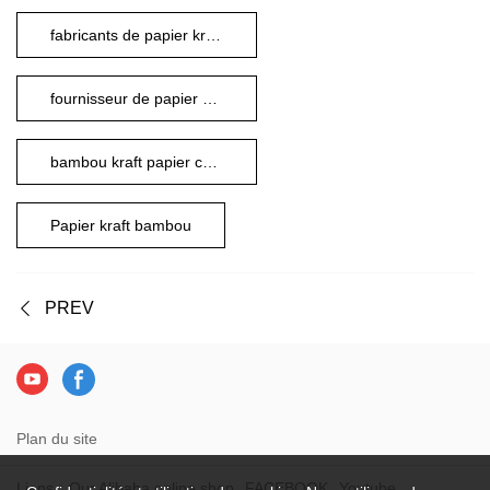
fabricants de papier kraft en bambou
fournisseur de papier kraft en bambou
bambou kraft papier chine
Papier kraft bambou
PREV
Plan du site
Liens：
Our Alibaba online shop
FACEBOOK
Youtube