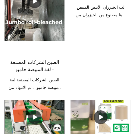
من الأشجار.كمورد للمواد الخام
ورق تشينغيا
لب الخيزران الأبيض المبيض
الورقية ، قمنا ببناء علاقات
لدينا مصنوع من الخيزران من
تجارية قوية مع مصانع الورق
مقاطعة سيتشوان ، جنوب
المنزلية ومصانع ورق الكرافت
غرب الصين. إنه لب خال من
،مصانع تغليف كرافت ومصانع
الخشب. يمكن استخدام
أدوات المائدة المصنوعة من
الخيزران دون تدمير الغابات.
الألياف.حتى نتمكن من بيع
بالمقارنة مع عجينة الخشب ،
وتنفيذ OEM / ODM للورق
فهي صديقة للبيئة بدرجة أكبر.
الصحي وورق الكرافت
الصين الشركات المصنعة
يمكن استخدامه لإنتاج ورق
ومنتجات تغليف الكرافت
لفة المبيضة جامبو -
مناديل الحمام وورق الوجه
وأدوات المائدة المصنوعة من
الصين الشركات المصنعة لفة
وورق النسخ A4 ومنتجات
الألياف بسعر تنافسي
المبيضة جامبو -. تم الانتهاء من
أدوات المائدة القابلة للتحلل
للغايةسعر المصنع.
تصميم بواسطة فريق فني
الحيوي ، كما يمكن استخدامه
متخصص من مصممي
في الصناعات الأخرى ، مثل:
CAD/CAM ومهندسي
البناء ، والفلتر.
الإنشاءات الذين يحاولون
تصميم خيمة طويلة الأمد.