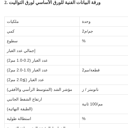
2. ورقة البيانات الفنية للورق الأساسي لورق التواليت
وحدة
ملكيات
جم/م2
كمي
%
سطوع
إجمالي عدد الغبار
عدد الغبار (0.2-1.0 مم2)
قطعة/مم2
عدد الغبار (1.0-2.0 مم2)
عدد الغبار (≧2.0 مم2)
نانومتر / ز
مؤشر الشد (المتوسط ​​الرأسي والأفقي)
ارتفاع الشفط الجانبي
مم/100 ثانية
(الطبقة النهائية)
%
استطالة طولية