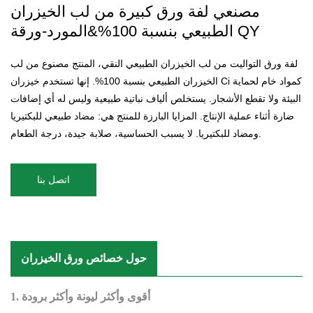
مصنعي لفة ورق كبيرة من لب الخيزران
الطبيعي بنسبة 100%&المورد-ورقة QY
لفة ورق التواليت من لب الخيزران الطبيعي النقي، المنتج مصنوع من لب
الخيزران الطبيعي بنسبة 100%. إنها تستخدم خيزران Ci كمواد خام لحماية
البيئة ولا تقطع الأشجار. يستخلص ألياف نباتية طبيعية وليس له أي إضافات
ضارة أثناء عملية الإنتاج. المزايا البارزة للمنتج هي: مضاد طبيعي للبكتيريا
ومضاد للبكتيريا. لا يسبب الحساسية، صلابة جيدة، درجة الطعام.
اتصل بنا
حول خصائص ورق الخيزران
1. أقوى وأكثر ليونة وأكثر برودة