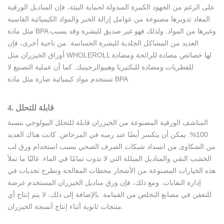
على الرغم من الجهود الكبيرة المبذولة لحماية البيئة، فإن المناديل الورقية
المعاد تدويرها مصنوعة من عوامل إزالة الحبر والمواد الكيميائية القاسية
مثل مادة BPA وغيرها من المواد. ولذلك فهو غير صديق للبشرة وقد يسبب
العديد من المشاكل الجلدية للبشرة الحساسة. من ناحية أخرى، فإن
أوراق الخيزران مثل WHOLEROLL لها خصائص مضادة للرائحة ومضادة
للفطريات ومضادة للبكتيريا وهيبوالرجينيك. كما أن عملية التصنيع لا
تستخدم مواد كيميائية ضارة مثل مادة BPA
4. قابلة للتحلل
المناشف الورقية المصنوعة من الخيزران قابلة للتحلل البيولوجي بنسبة
100%. يمكن أن ينكسر أيضًا عند رميه في المرحاض. كانت هناك العديد
من الشكاوى من انسداد شبكات الصرف الصحي بسبب استخدام ورق لب
الخشب النقي والمناديل المبللة التي لا تذوب تمامًا في الماء. غالبًا ما تملأ
هذه الخيارات المصنوعة من الأشجار محطات المعالجة وتطرح تحديات في
إدارة النفايات. ومع ذلك، فإن ورق مناديل الخيزران المستخدم عرضة
للتعفن في مصانع التخلص من القمامة. بالإضافة إلى ذلك، لا يتم إنتاج أي
منتجات ثانوية أثناء إنتاج أنسجة الخيزران.