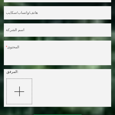
هاتف/واتساب/سكايب
اسم الشركة
المحتوى
المرفق: