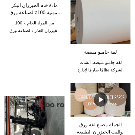
مادة خام الخيزران البكر
المهنية 100٪ لصناعة ورق
التواليت بالجملة
100 ٪ من المواد الخام
الخيزران العذراء لصناعة ورق
التواليت بالجملةتتمتع
Chengdu Qingya Paper
لفة جامبو مبيضة
بأكثر من 20 عامًا من الخبرة
في المواد الخام الورقية
لفة جامبو مبيضة. أنشأت
والمنتجات الورقية. نحن مورد
الشركة نظامًا صارمًا لإدارة
كبير لب الورق في الصين. مثل
الإنتاج للتحكم الصارم في
لب الخشب اللين ، ولب
الجودة وتكاليف الإنتاج أثناء
الخشب الصلب ، ولب قصب
عملية الإنتاج. بالمقارنة مع
السكر. الآن نحن نركز على لب
المنتجات المماثلة الأخرى، يتمتع
الخيزران وورق
المنتج المُنتج بمزايا أكثر من
الخيزرانالمنتجات ، أكثر قابلية
حيث الجودة والسعر، كما أنه
للتحول إلى سماد ، قابلة
أكثر فعالية من حيث التكلفة.
الجملة مصنع لفة ورق
للتحلل ، صديقة للبيئة ، خالية
التواليت الخيزران الطبيعة |