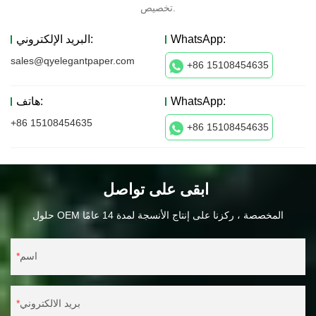
تخصيص.
WhatsApp:
البريد الإلكتروني:
sales@qyelegantpaper.com
+86 15108454635
WhatsApp:
هاتف:
+86 15108454635
+86 15108454635
ابقى على تواصل
حلول OEM المخصصة ، ركزنا على إنتاج الأنسجة لمدة 14 عامًا
اسم
بريد الالكتروني