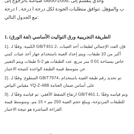
صياغته بالرجوع إلى GB00-2006، والذي ينقسم إلى
درجة Ⅰ , درجة Ⅰ ب والمؤهل. تتوافق متطلبات الجودة لكل درجة
مع الجدول التالي:
1. الطريقة التجريبية ورق التواليت الأساسي (لفة الورق)
1). الكمية: وفقًا لـ GB/T451.2، فإن العدد الإجمالي لطبقات أخذ العينات
أكبر من 10 طبقات، ويتم إعداد العينة باستخدام جهاز أخذ عينات كمي
خاص بمساحة 0.01 متر مربع. عدد الطبقات هو 2-5 طبقات ويتم التعبير
عن متوسط ​​قيمة الطبقة الواحدة كنتيجة الاختبار.
2). السطوع: وفقًا لـ GB/T7974، تم تحديد رقم طبقة العينة باستخدام
مقياس البياض YQ-Z-48B على أساس ضمان العتامة.
3). ارتفاع الشفط الأفقي: تم قياسه وفقًا لـ GB/T461.1، وتم قياسه وفقًا
للطبقات المزدوجة، ويبلغ حجم العينة 250 مم × 15 مم، ومتوسط ​​قيمة
القراءة المباشرة هو نتيجة الاختبار.