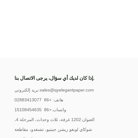
إذا كان لديك أي سؤال، يرجى الاتصال بنا.
sales@qyelegantpaper.com
بريد إلكتروني:
هاتف: +86 02883413077
واتساب:+86 15108454635
العنوان:1202 غرفة، ثلاث وحدات، المرحلة 4،
شوكاي لونغو زيشن جيننيو، تشنغدو، مقاطعة