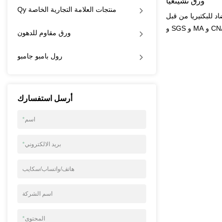
ورق تشينغيا
Qy منتجات العلامة التجارية الخاصة
للبكتيريا من قبل FDA
و SGS و MA و CNAS وما إلى ذلك من خلال اختبار
ورق مقاوم للدهون
مزارع E. Coli وعينات البكتيريا المتبقية من المشاركين
م ، افترض الباحثون
رول بامبو جامبو
 والضيقة تسبب تلفًا
البكتيريا. يسمح هذا
ي مزيد من الضرر ،
أرسل استفسارك
لونية بنسبة تصل إلى
99٪.
اسم
*
بريد الالكتروني
*
هاتف/واتساب/سكايب
اسم الشركة
المحتوى
*