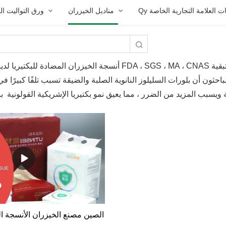
تجات العلامة التجارية الخاصة
مناديل الخيزران
ورق التواليت ال
أنسجة الخيزران المضادة للبكتيريا لدينا معتمدة من قبل FDA ، SGS ، MA ، CNAS إلخ. من خلال اختبار مزار
حثون أن بلورات السليلوز النانوية الصلبة والضيقة تسبب تلفًا كبيرًا ف
الصين مصنع الخيزران الأنسجة ال