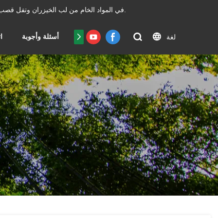
السيطرة بكفاءة غير عادية.
تعمل ورق Chengdu Qingya في المواد الخام من لب الخي
شهادة
أسئلة وأجوبة
ا
لغة