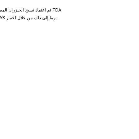
تم اعتماد نسيج الخيزران المضاد 
الذين مسحوا أيديهم بعد زيارة الحما
أن بلورات السليلوز النانوية الصلبة
كبيرًا في غشاء الخلية عند مواجهة 
للكيتوزان بدخول الخلية والتسبب ف
مما يثبط نمو بكتيريا الإشريكية القو