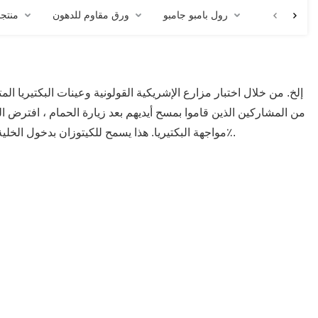
رول بامبو جامبو
ورق مقاوم للدهون
Qy من
من المشاركين الذين قاموا بمسح أيديهم بعد زيارة الحمام ، افترض البا
مواجهة البكتيريا. هذا يسمح للكيتوزان بدخول الخلية ويسبب المزيد من الضرر ، مما يعيق نمو بكتيريا الإشريكية القولونية بنسبة تصل إلى 99٪.