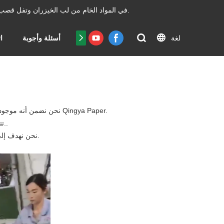
السيطرة بكفاءة غير عادية.
تعمل ورق Chengdu Qingya في المواد الخام من لب الخي
لغة
شهادة
أسئلة وأجوبة
ا
.الآن أنت تعرف بالفعل أنه مهما كان ما تبحث عنه ، فمن المؤكد أنك ستجده على Qingya Paper.نحن نضمن أنه موجود هنا Qingya Paper.
تم إجراء الاختبارات اللازمة لورق Qingya. تتضمن هذه الاختبارات توافق الجهد ، والسلامة الكهرومغناطيسية ، ومخاطر الصدمات الكهربائية ، وأداء عزل المواد..
.لعملائنا على المدى الطويل ، وسوف نتعاون بنشاط مع عملائنا لتقديم حلول فعالة ومزايا التكلفة.
نحن نهدف إلى