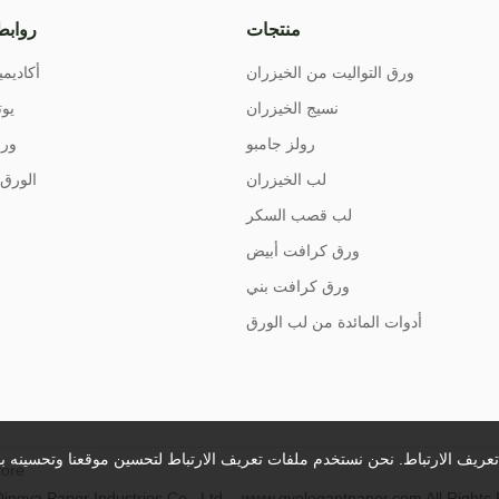
منتجات
روابط
ورق التواليت من الخيزران
أكاديمي
نسيج الخيزران
يوت
رولز جامبو
ورق
لب الخيزران
الورق 
لب قصب السكر
ورق كرافت أبيض
ورق كرافت بني
أدوات المائدة من لب الورق
ريف الارتباط. نحن نستخدم ملفات تعريف الارتباط لتحسين موقعنا وتحسينه با
ore
ngya Paper Industries Co., Ltd. - www.qyelegantpaper.com All Rights