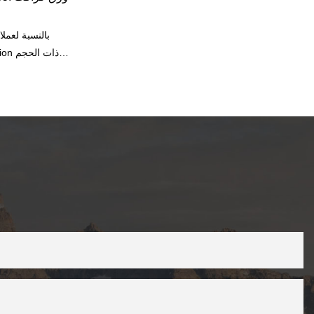
بالنسبة لعملا
الخاص.نحن تور
كرافت ورقة ، لفة ورق الخيزران الخيزران.