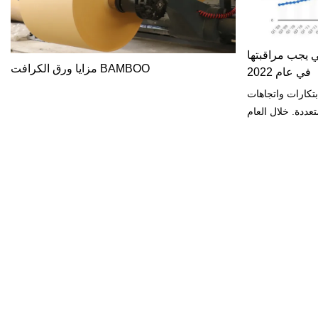
ي يجب مراقبتها
مزايا ورق الكرافت BAMBOO
في عام 2022
تكارات واتجاهات
عددة. خلال العام
عدد من موضوعات
لمناشف إلى اللب
ج.مع اقترابنا من
عض أكثر الحركات
عة تتعلق بالأنماط
لية التي يقودها Covid ، واتجاهات الاستدامة