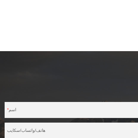
اسم
هاتف/واتساب/سكايب