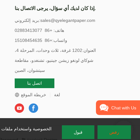
إذا كان لديك أي سؤال، يرجى الاتصال بنا.
sales@qyelegantpaper.com
بريد إلكتروني:
هاتف: +86 02883413077
واتساب:+86 15108454635
العنوان:1202 غرفة، ثلاث وحدات، المرحلة 4،
شوكاي لونغو زيشن جيننيو، تشنغدو، مقاطعة
سيتشوان، الصين
اتصل بنا
لغة
خريطة الموقع
Chat with Us
الخصوصية واستخدام ملفات تع
رفض
قبول
 Reserved.
Design