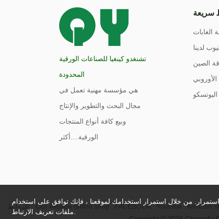
 سريعة
ة الغابات
يوب لدينا
تشنغدو كينغيا للصناعات الورقية
ة الصين
المحدودة
الأوروبي
هي مؤسسة مهنية تعمل في
اليونسكو
مجال البحث والتطوير والإنتاج
وبيع كافة أنواع المنتجات
الورقية....
أكثر
ستمرار. من خلال استمرار استخدامك لموقعنا ، فإنك توافق على استخدام
Amazon st
Youtube
FACEBOOK
Our Alibaba online shop
الروابط：
ملفات تعريف الارتباط.
Copyright © 2026 Chengdu Qi