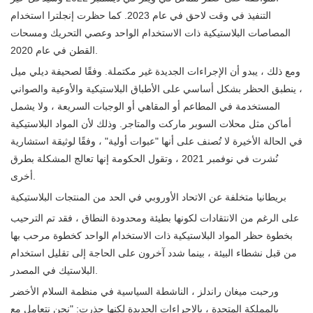
التنفيذ في وقت لاحق في عام 2023. كما حظرت إنجلترا استخدام
المصاصات البلاستيكية ذات الاستخدام الواحد وعصي التحريك ومسحات
القطن في عام 2020.
ومع ذلك ، يبدو أن الإجراءات الجديدة غير مكتملة. وفقًا لصحيفة ديلي ميل
، ينطبق الحظر بشكل أساسي على الأطباق البلاستيكية والأوعية والصواني
المستخدمة في المطاعم أو المقاهي أو الوجبات السريعة ، ولا يشمل
أماكن مثل محلات السوبر ماركت والمتاجر. وذلك لأن المواد البلاستيكية
في الحالة الأخيرة لا تُصنف على أنها "عبوات أولية" ، وفقًا لوثيقة استشارية
نُشرت في نوفمبر 2021 ، وتقول الحكومة إنها تعالج المشكلة بطرق
أخرى.
بريطانيا متخلفة عن الاتحاد الأوروبي في الحد من المنتجات البلاستيكية
على الرغم من الانتقادات لكونها بطيئة ومحدودة النطاق ، فقد تم الترحيب
بخطوة حظر المواد البلاستيكية ذات الاستخدام الواحد كخطوة مرحب بها
من قبل نشطاء البيئة ، بينما شدد آخرون على الحاجة إلى تقليل استخدام
البلاستيك في المصدر.
ورحبت ميغان راندلز ، الناشطة السياسية في منظمة السلام الأخضر
بالمملكة المتحدة ، بالإجراءات الجديدة لكنها حذرت: "نحن نتعامل مع