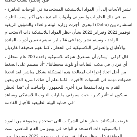
تشير الأبحاث إلى أن المواد البلاستيكية المستخدمة في الوجبات الجاهزة -
بما في ذلك الحاويات والصواني وأدوات المائدة - هي أكبر سبب للتلوث
البحري. أجرت وزارة البيئة والغذاء والشؤون الريفية (Defra) استشارة بين
نوفمبر 2021 وفبراير 2022 بشأن حظر المواد البلاستيكية ذات الاستخدام
الواحد ، وسيتم نشر ردها في 14 يناير. سيتم تضمين أدوات المائدة
والأطباق والصواني البلاستيكية في الحظر ، كما تفهم صحيفة الغارديان.
قال كوفي: "يمكن أن تستغرق شوكة بلاستيكية واحدة 200 عام لتتحلل ،
أي قرنان في مكب النفايات أو تلوث محيطاتنا". "أنا مصمم على الضغط
من أجل اتخاذ إجراءات لمعالجة هذه المشكلة بشكل مباشر. لقد اتخذنا
خطوات مهمة في السنوات الأخيرة - لكننا نعلم أن هناك المزيد الذي يتعين
القيام به وقد استمعنا مرة أخرى للجمهور". وأضافت أن "هذا الحظر
سيكون له تأثير كبير ، حيث سيوقف مليارات التلوث البلاستيكي ويساعد
في حماية البيئة الطبيعية للأجيال القادمة".
فرضت اسكتلندا حظرا على الشركات التي تستخدم مجموعة من المواد
البلاستيكية ذات الاستخدام الواحد في يونيو من العام الماضي. تمت
الموافقة على حظر مماثل في ويلز في ديسمبر 2022 وسيدخل حيز