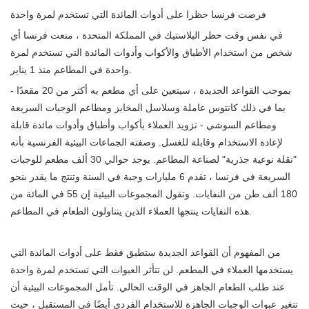
فرضت فرنسا حظرا على أدوات المائدة التي تستخدم لمرة واحدة
في نفس وقت حظر البلاستيك في المملكة المتحدة ، منعت فرنسا أي
شخص من استخدام الأطباق والأكواب وأدوات المائدة التي تستخدم لمرة
واحدة في المطاعم منذ 1 يناير.
بموجب القواعد الجديدة ، سيتعين على أي مطعم به أكثر من 20 مقعدًا -
بما في ذلك كانتوس عاملة وسلاسل المخابز ومطاعم الوجبات السريعة
ومطاعم السوشي - تزويد العملاء بأكواب وأطباق وأدوات مائدة قابلة
لإعادة الاستخدام وقابلة للغسل. وصفته الجماعات البيئية الفرنسية بأنه
"نقلة نوعية جذرية" لصناعة المطاعم. يوجد حوالي 30 ألف مطعم للوجبات
السريعة في فرنسا ، تقدم 6 مليارات وجبة في السنة وتنتج ما يقدر بنحو
180 ألف طن من النفايات. وتقول المجموعات البيئية إن 55 في المائة من
هذه النفايات ينتجها العملاء الذين يتناولون الطعام في المطاعم.
من المفهوم أن القواعد الجديدة ستطبق فقط على أدوات المائدة التي
يستخدمها العملاء في المطعم. لن تتأثر العبوات التي تستخدم لمرة واحدة
عند طلب الطعام الجاهز في الوقت الحالي. تأمل المجموعات البيئية أن
تتغير عبوات الوجبات الجاهزة للاستخدام الفردي أيضًا في المستقبل ، حيث