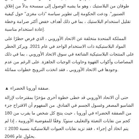
طوفان من البلاستيك ، وهو ما يشبه الوصول إلى ممسحة بدلاً من إغلاق
الصنبور". ودعت الحكومة إلى تطوير سياسة "ذات مغزى" حول كيفية
تقليل استخدام البلاستيك ، بما في ذلك أهداف خفض أكثر صرامة وخطة
إعادة استخدام مناسبة.
المملكة المتحدة متخلفة عن الاتحاد الأوروبي ، الذي فرض حظرًا على
المواد البلاستيكية ذات الاستخدام الواحد في عام 2021. ويركز الحظر
على المنتجات البلاستيكية الشائعة في سوق الاتحاد الأوروبي ، بما في ذلك
المصاصات وأكواب القهوة وحاويات الوجبات الجاهزة. على الرغم من عدم
وجودها في الاتحاد الأوروبي ، فقد اتخذت النرويج خطوات مماثلة.
▲ صفقة أوروبا الخضراء.
حتى أن الاتحاد الأوروبي قد خطى خطوة أخرى مؤخرًا بمقترحات لإزالة
الشامبو المصغر وغسول الجسم في الفنادق. من المفهوم أن الاقتراح جزء
من الصفقة الخضراء في أوروبا ، حيث ينتج كل شخص ما يقرب من 180
كجم من نفايات التعبئة والتغليف سنويًا. وفقًا للمفوضية الأوروبية ، إذا لم
يتم اتخاذ أي إجراء ، فقد تزيد نفايات العبوات البلاستيكية بنسبة 2030 ٪
بحلول عام 2046.