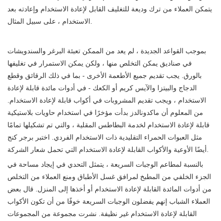
يتمكن العملاء من ترك وديعة للتغليف القابل لإعادة الاستخدام وإعادته بعد
الاستخدام ، على سبيل المثال.
بموجب القواعد الجديدة ، لم يعد من الممكن تعبئة البرغر والسندويشات
في صناديق يمكن التخلص منها ، ولكن يمكن الاستمرار في تغليفها
بالورق. يجب تقديم جميع الأطعمة الأخرى - بما في ذلك الرقائق وقطع
الدجاج والبيتزا والآيس كريم أو الكعك - في أدوات مائدة قابلة لإعادة
الاستخدام ، ويجب تقديم المشروبات في أكواب قابلة لإعادة الاستخدام.
من المعلوم أن ماكدونالدز بدأت مؤخرًا في استخدام حاويات بلاستيكية
قابلة لإعادة الاستخدام لخدمة البطاطس المقلية ، والتي تم تشكيلها تمامًا
مثل العبوات الحمراء التقليدية ذات الاستخدام الفردي. اختبر برجر كنج
أيضًا الأوعية والأكواب القابلة لإعادة الاستخدام التي تحمل شعار الشركة.
بالنسبة لمطاعم الوجبات السريعة ، يتمثل التحدي في إيجاد مساحة في
الجزء الخلفي من المطبخ لمرافق غسل الأطباق ومنع العملاء من التخلص
من أدوات المائدة القابلة لإعادة الاستخدام أو أخذها إلى المنزل. قال بعض
العملاء الشباب إنهم يفضلون الوجبات السريعة خوفًا من أن تكون الأكواب
القابلة لإعادة الاستخدام غير نظيفة. نشرت مجموعة من المجموعات