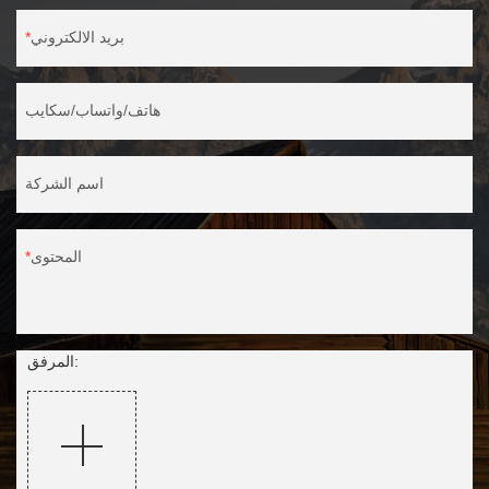
بريد الالكتروني
هاتف/واتساب/سكايب
اسم الشركة
المحتوى
المرفق: