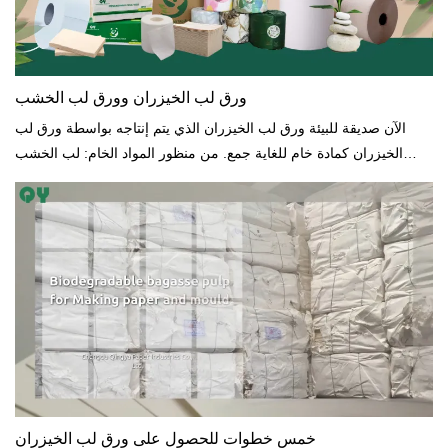
ورق لب الخيزران وورق لب الخشب
الآن صديقة للبيئة ورق لب الخيزران الذي يتم إنتاجه بواسطة ورق لب
الخيزران كمادة خام للغاية جمع. من منظور المواد الخام: لب الخشب
شائع الاستخدام يحتاج الورق إلى الكثير من الموارد الخشبية ، ويعتمد لب
الخشب بشكل أساسي على الموارد الأجنبية الواردات ، التكلفة مرتفعة ،
بعض مصنعي ورق التواليت يمكنهم فقط اختر الورق المعاد تدويره الآخر
للمعالجة من أجل توفير التكاليف ، والتي يجلب تهديدًا لصحة وسلامة
المستهلكين.
خمس خطوات للحصول على ورق لب الخيزران