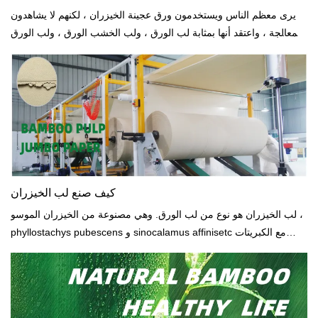
يرى معظم الناس ويستخدمون ورق عجينة الخيزران ، لكنهم لا يشاهدون
المعالجة ، واعتقد أنها بمثابة لب الورق ، ولب الخشب الورق ، ولب الورق
المصنوع من القش ، وأوراق اللب الأخرى للحصول على ورق لب
الخيزران. نحن نستمتع في تقديمه بإيجازالتالية....
كيف صنع لب الخيزران
لب الخيزران هو نوع من لب الورق. وهي مصنوعة من الخيزران الموسو ،
phyllostachys pubescens و sinocalamus affinisetc مع الكبريتات
عملية الهضم وعملية الصودا.مصنع لب الخيزران من الصين.