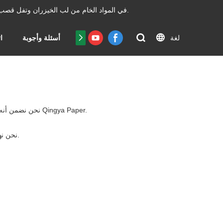
السيطرة بكفاءة غير عادية.
تعمل ورق Chengdu Qingya في المواد الخام من لب الخي
لغة
شهادة
أسئلة وأجوبة
ا
.الآن أنت تعرف بالفعل أنه مهما كان ما تبحث عنه ، فمن المؤكد أنك ستجده على Qingya Paper.نحن نضمن أنه موجود هنا Qingya Paper.
.لعملائنا على المدى الطويل ، وسوف نتعاون بنشاط مع عملائنا لتقديم حلول فعالة ومزايا التكلفة.
نحن نه