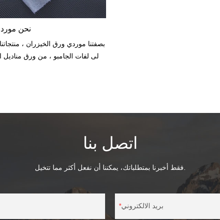
نحن موردو
بصفتنا موردي ورق الخيزران ، منتجاتن
إلى لفات الجامبو ، من ورق مناديل 
كرافت الخيزران.نأتي من مقاطعة 
الخيزران الوحيدة في الصين.لدي
سلسلة ورق الخيزران.إذا كنت مهتم
صديق البيئة ، فاتصل بنا للح
اتصل بنا
فقط أخبرنا بمتطلباتك، يمكننا أن نفعل أكثر مما تتخيل.
بريد الالكتروني