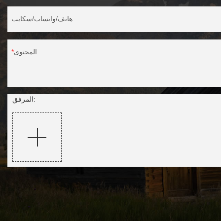
هاتف/واتساب/سكايب
المحتوى
المرفق: