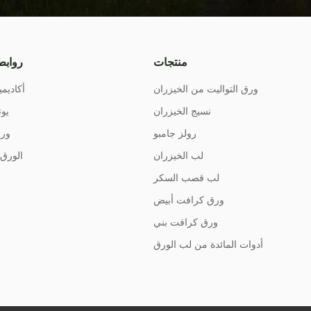
منتجات
روابط
ورق التواليت من الخيزران
أكاديمي
نسيج الخيزران
يوت
رولز جامبو
ورق
لب الخيزران
الورق 
لب قصب السكر
ورق كرافت أبيض
ورق كرافت بني
أدوات المائدة من لب الورق