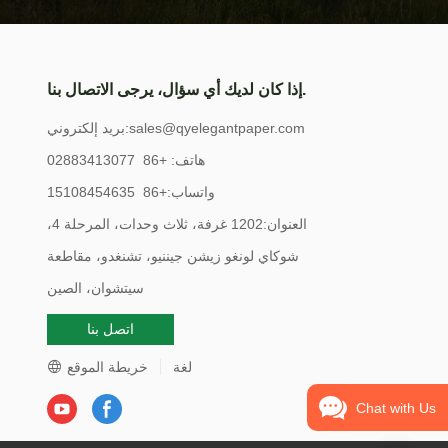
إذا كان لديك أي سؤال، يرجى الاتصال بنا.
sales@qyelegantpaper.com
بريد إلكتروني:
هاتف: +86 02883413077
واتساب:+86 15108454635
العنوان:1202 غرفة، ثلاث وحدات، المرحلة 4،
شوكاي لونغو زيشن جيننيو، تشنغدو، مقاطعة
سيتشوان، الصين
اتصل بنا
لغة
خريطة الموقع
Chat with Us