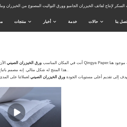
زران وتفل قصب السكر لإنتاج لفائف الخيزران الجامبو وورق التواليت المصنوع من الخيزران وم
تصل بنا
حالات
خدمة
أخبار
منتجات
مع
أنت في المكان المناسب
ورق الخيزران الصيني
هذا المنتج له شكل مثالي. إنه مصمم باتباع المنحنيات الطبيعية للشكل ، وصنع السهام ، والدرزات الجانبية وجوف الظهر..
دف إلى تقديم أعلى مستويات الجودة
ورق الخيزران الصيني