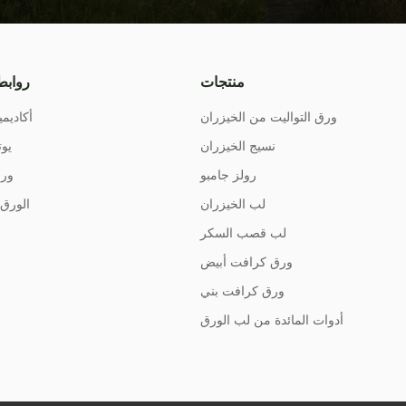
منتجات
روابط
ورق التواليت من الخيزران
أكاديمي
نسيج الخيزران
يوت
رولز جامبو
ورق
لب الخيزران
الورق 
لب قصب السكر
ورق كرافت أبيض
ورق كرافت بني
أدوات المائدة من لب الورق