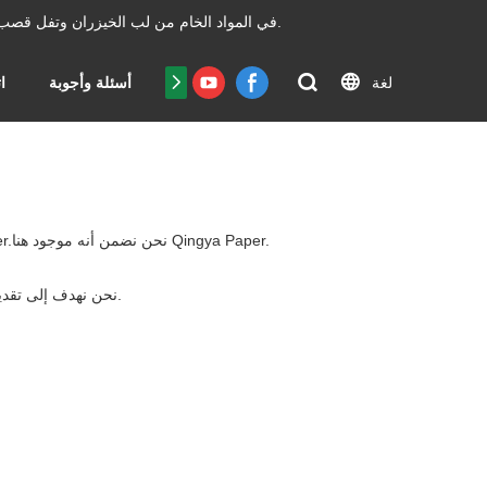
السيطرة بكفاءة غير عادية.
تعمل ورق Chengdu Qingya في المواد الخام من لب الخي
لغة
شهادة
أسئلة وأجوبة
ا
.الآن أنت تعرف بالفعل أنه مهما كان ما تبحث عنه ، فمن المؤكد أنك ستجده على Qingya Paper.نحن نضمن أنه موجود هنا Qingya Paper.
.لعملائنا على المدى الطويل ، وسوف نتعاون بنشاط مع عملائنا لتقديم حلول فعالة ومزايا التكلفة.
نحن نهدف إلى تقدي