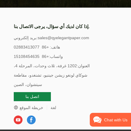
إذا كان لديك أي سؤال، يرجى الاتصال بنا.
sales@qyelegantpaper.com
بريد إلكتروني:
هاتف: +86 02883413077
واتساب:+86 15108454635
العنوان:1202 غرفة، ثلاث وحدات، المرحلة 4،
شوكاي لونغو زيشن جيننيو، تشنغدو، مقاطعة
سيتشوان، الصين
اتصل بنا
لغة
خريطة الموقع
Chat with Us