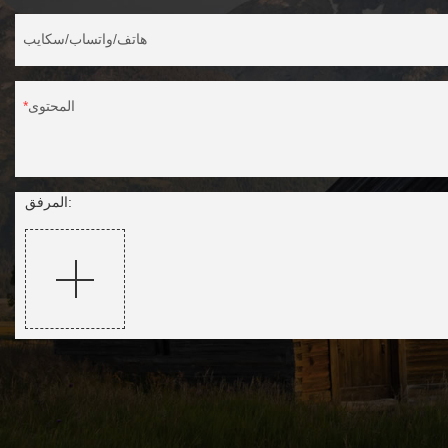
هاتف/واتساب/سكايب
المحتوى
المرفق: