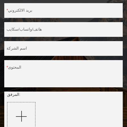
بريد الالكتروني
هاتف/واتساب/سكايب
اسم الشركة
المحتوى
المرفق: