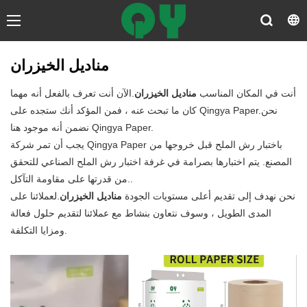
مناديل الخيزران
أنت في المكان المناسب
مناديل الخيزران
.الآن أنت تعرف بالفعل أنه مهما
كان ما تبحث عنه ، فمن المؤكد أنك ستجده على Qingya Paper.نحن
نضمن أنه موجود هنا Qingya Paper.
يجب أن تمر شركة Qingya Paper باختبار رش الملح قبل خروجها من
المصنع. يتم اختبارها بصرامة في غرفة اختبار رش الملح الصناعي للتحقق
من قدرتها على مقاومة التآكل..
نحن نهدف إلى تقديم أعلى مستويات الجودة
مناديل الخيزران
.لعملائنا على
المدى الطويل ، وسوف نتعاون بنشاط مع عملائنا لتقديم حلول فعالة
ومزايا التكلفة.