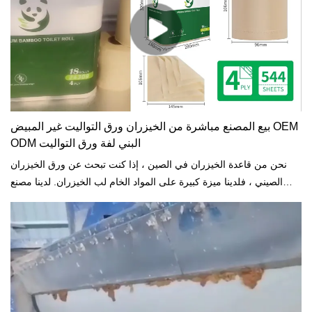
بيع المصنع مباشرة من الخيزران ورق التواليت غير المبيض OEM
ODM البني لفة ورق التواليت
نحن من قاعدة الخيزران في الصين ، إذا كنت تبحث عن ورق الخيزران
الصيني ، فلدينا ميزة كبيرة على المواد الخام لب الخيزران. لدينا مصنع
ورق الخيزران الخاصة. نقوم بتصنيع مناديل الوجه المصنوعة من الخيزران
OEM ، ولفافة ورق التواليت المصنوعة من الخيزران ، والمناديل ، وما إلى
ذلك. يمكن للعملاء اختيار ورق التواليت غير المبيض باللون الأبيض أو البني.
2 رقائق أو 3 رقائق أو 4 رقائق. حجم ورقة مختلفة. 10 لفات أو 12 لفات
أو 18 لفات لكل عبوة. تغليف ورق التغليف البلاستيكي أو القابل للتحلل
الحيوي لفافة ورق التواليت المصنوعة من الخيزران.