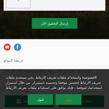
إرسال التحقيق الآن
خريطة الموقع
Youtube
FACEBOOK
Our Alibaba online shop
الروابط：
Amazon store
الخصوصية واستخدام ملفات تعريف الارتباط. نحن نستخدم ملفات
Copyright © 2026 Chengdu Qingya Paper Industries Co., Ltd. -
تعريف الارتباط لتحسين موقعنا وتحسينه باستمرار. من خلال استمرار
www.qyelegantpaper.com All Rights Reserved.
Design
استخدامك لموقعنا ، فإنك توافق على استخدام ملفات تعريف الارتباط.
رفض
قبول
Send Inquiry
Chat Now