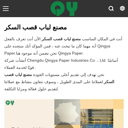
مصنع لباب قصب السكر
أنت في المكان المناسب
مصنع لباب قصب السكر
.الآن أنت تعرف بالفعل
أنه مهما كان ما تبحث عنه ، فمن المؤكد أنك ستجده على Qingya
Paper.نحن نضمن أنه موجود هنا Qingya Paper.
أنشأت شركة Chengdu Qingya Paper Industries Co. ، Ltd. أساسًا
قويًا لخدمة العملاء..
نحن نهدف إلى تقديم أعلى مستويات الجودة
مصنع لباب قصب
السكر
.لعملائنا على المدى الطويل ، وسوف نتعاون بنشاط مع عملائنا
لتقديم حلول فعالة ومزايا التكلفة.