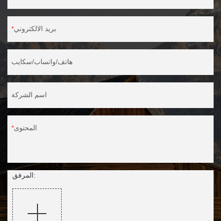
بريد الالكتروني
هاتف/واتساب/سكايب
اسم الشركة
المحتوى
المرفق: