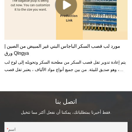
مورد لب قصب السكر الباجاس البني غير المبيض من الصين |
ورق QIngya
يتم إعادة تدوير تفل قصب السكر من مطحنة السكر وتحويله إلى لوح لب
، وهو صديق للبيئة. من بين جميع أنواع مواد الألياف ، يعتبر تفل قصب
السكر منخفض التكلفة ولا ينضب لصنع لب الورق.قصب السكر هو نبات
جذري سنوي ، ويبلغ متوسط ​​طول الألياف عادة 1047-3.04 ملم. بعد
الضغط ، يكون طول ألياف تفل قصب السكر مشابهًا لألياف الخشب
الصلب ، وهو 1.0-2.34 مم.
اتصل بنا
فقط أخبرنا بمتطلباتك، يمكننا أن نفعل أكثر مما تتخيل.
اسم